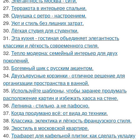
26.
Элегантность Москва - сити.
27.
Терракота в интерьере спальни.
28.
Однушка с ретро - настроением.
29.
Уют и стиль без лишних затрат.
30.
Лёгкая студия для студентки.
31.
Эта кухня - гостиная объединяет элегантность
классики и лёгкость современного стиля.
32.
Тепло модерна: семейный интерьер для двух
поколений.
33.
Богемный шик с русским акцентом.
34.
Двухъярусные корзинки - отличное решение для
организации пространства в ванной.
35.
Используйте шаблоны, чтобы заранее продумать
расположение картин и избежать хаоса на стене.
36.
Лепнина - стильно, а не пафосно.
37.
Когда продумано всё: от вида до техники.
38.
Классика, эклектика и лёгкость французского стиля.
39.
Экостиль в московской квартире.
40.
Трафарет для кафельной плитки: как сделать укладку