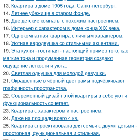
13.
Квартира в доме 1905 года, Санкт-петербург.
14.
Летнее убежище в старом фонде.
15.
Две детские комнаты с похожим настроением.
16.
Интерьер с характером в доме конца XIX века.
17.
Однокомнатная квартира с личным характером.
18.
Уютная евродвушка со стильными акцентами.
19.
Эта кухня - гостиная - настоящий пример того, как
мягкие тона и продуманная геометрия создают
ощущение легкости и уюта.
20.
Светлая однушка для молодой девушки.
21.
Окрашенные в чёрный цвет рамы подчёркивают
графичность пространства.
22.
Современный дизайн этой квартиры в себе уют и
функциональность сочетает.
23.
Квартира с характером и настроением.
24.
Даже на площади всего 4 кв.
25.
Квартира спроектирована для семьи с двумя детьми -
просторная, функциональная и стильная.