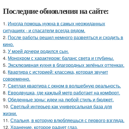
Последние обновления на сайте:
1.
Иногда помощь нужна в самых неожиданных
ситуациях - и спасатели всегда рядом.
2.
После работы решил немного развеяться и сходить в
кино.
3.
У моей дочери родился сын.
4.
Монохром с характером: баланс света и глубины.
5.
Эксклюзивная кухня в благородных зелёных оттенках.
6.
Квартира с историей: классика, которая звучит
современно.
7.
Светлая квартира с окном в волшебную реальность.
8.
Евродвушка, где каждый метр работает на комфорт.
9.
Обеденные зоны: идеи на любой стиль и бюджет.
10.
Светлый интерьер как универсальная база для
жизни.
11.
Спальня, в которую влюбляешься с первого взгляда.
12.
Хранение, которое радует глаз.