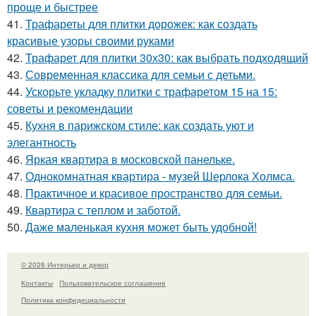
проще и быстрее
41.
Трафареты для плитки дорожек: как создать
красивые узоры своими руками
42.
Трафарет для плитки 30х30: как выбрать подходящий
43.
Современная классика для семьи с детьми.
44.
Ускорьте укладку плитки с трафаретом 15 на 15:
советы и рекомендации
45.
Кухня в парижском стиле: как создать уют и
элегантность
46.
Яркая квартира в московской панельке.
47.
Однокомнатная квартира - музей Шерлока Холмса.
48.
Практичное и красивое пространство для семьи.
49.
Квартира с теплом и заботой.
50.
Даже маленькая кухня может быть удобной!
© 2026 Интерьер и декор
Контакты
Пользовательское соглашение
Политика конфидециальности