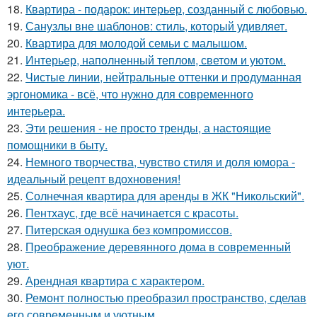
18.
Квартира - подарок: интерьер, созданный с любовью.
19.
Санузлы вне шаблонов: стиль, который удивляет.
20.
Квартира для молодой семьи с малышом.
21.
Интерьер, наполненный теплом, светом и уютом.
22.
Чистые линии, нейтральные оттенки и продуманная
эргономика - всё, что нужно для современного
интерьера.
23.
Эти решения - не просто тренды, а настоящие
помощники в быту.
24.
Немного творчества, чувство стиля и доля юмора -
идеальный рецепт вдохновения!
25.
Солнечная квартира для аренды в ЖК "Никольский".
26.
Пентхаус, где всё начинается с красоты.
27.
Питерская однушка без компромиссов.
28.
Преображение деревянного дома в современный
уют.
29.
Арендная квартира с характером.
30.
Ремонт полностью преобразил пространство, сделав
его современным и уютным.