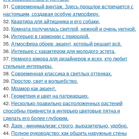
31.
Современный винтаж. Здесь прошлое встречается с
настоящим, создавая особую атмосферу.
32.
Квартира для айтишника и его собаки.
33.
Комната получилась светлой, нежной и очень уютной.
34.
Интерьер в гармонии с природой.
35.
Атмосфера обоев: акцент, который решает всё.
36.
Интерьер с характером для молодого эстета.
37.
Немного юмора для дизайнеров и всех, кто любит
стильные интерьеры.
38.
Современная классика в светлых оттенках.
39.
Простор, свет и волшебство.
40.
Мрамор как акцент.
41.
Геометрия и цвет на патриарших.
42.
Несколько правильно расположенных растений
способны привнести в интерьер цветовые пятна и
сделать его более глубоким.
43.
Дарк - минимализм: строго, выразительно, удобно.
44.
Полное руководство: как обшить наружные стены