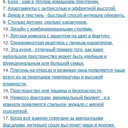
6.
Бохо - шик в тёплом домашнем прочтении.
7.
Апартаменты с антресолью и эффектной высотой.
8.
Декор и текстиль - быстрый способ интерьер обновить.
9.
Столько детских, сколько характеров.
10.
Дизайн с комбинированными стилями.
11.
Детская комната с акцентом на цвет и фактуру.
12.
Однокомнатная квартира с личным характером.
13.
Эта кухня - отличный пример того, как даже
небольшое пространство может быть удобным и
функциональным для большой семьи.
14.
Плесень на откосах и резинках окна появляется чаще
всего из-за перепадов температуры и высокой
влажности.
15.
Пространство для тишины и безопасности.
16.
Немного фантазии, минимальный бюджет - и в
комнате появляется стильное зеркало с мягкой
подсветкой.
17.
Когда всё важное спрятано за аккуратными
фасадами, интерьер сразу выглядит чище и дороже.