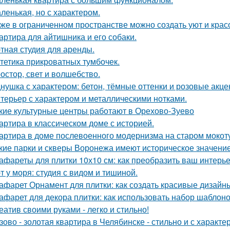
ленькая, но с характером.
же в ограниченном пространстве можно создать уют и красо
артира для айтишника и его собаки.
тная студия для аренды.
тетика прикроватных тумбочек.
остор, свет и волшебство.
нушка с характером: бетон, тёмные оттенки и розовые акце
терьер с характером и металлическими нотками.
кие культурные центры работают в Орехово-Зуево
артира в классическом доме с историей.
артира в доме послевоенного модернизма на старом мокот
кие парки и скверы Воронежа имеют историческое значени
афареты для плитки 10х10 см: как преобразить ваш интерь
т у моря: студия с видом и тишиной.
афарет Орнамент для плитки: как создать красивые дизайн
афарет для декора плитки: как использовать набор шаблон
еатив своими руками - легко и стильно!
зово - золотая квартира в Челябинске - стильно и с характе