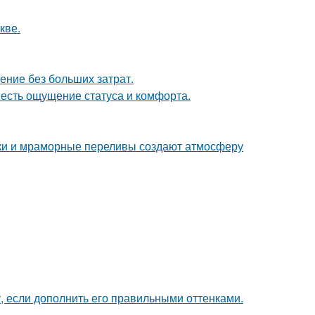
кве.
ение без больших затрат.
 есть ощущение статуса и комфорта.
енки и мраморные переливы создают атмосферу
, если дополнить его правильными оттенками.