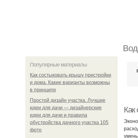
Вод
Популярные материалы
Как состыковать крышу пристройки
и дома. Какие варианты возможны
в принципе
Простой дизайн участка. Лучшие
идеи для дачи — дизайнерские
Как 
идеи для дачи и правила
Эконо
обустройства дачного участка 105
расхо
фото
умень