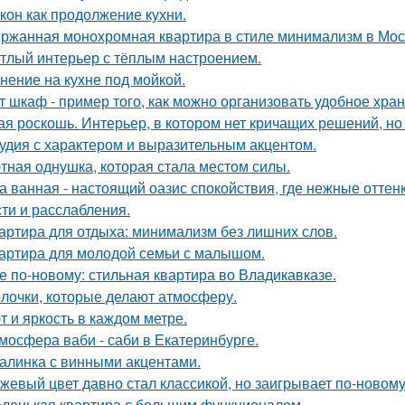
кон как продолжение кухни.
ржанная монохромная квартира в стиле минимализм в Мос
тлый интерьер с тёплым настроением.
нение на кухне под мойкой.
т шкаф - пример того, как можно организовать удобное хран
ая роскошь. Интерьер, в котором нет кричащих решений, но
удия с характером и выразительным акцентом.
тная однушка, которая стала местом силы.
а ванная - настоящий оазис спокойствия, где нежные отт
сти и расслабления.
артира для отдыха: минимализм без лишних слов.
артира для молодой семьи с малышом.
е по-новому: стильная квартира во Владикавказе.
лочки, которые делают атмосферу.
т и яркость в каждом метре.
мосфера ваби - саби в Екатеринбурге.
алинка с винными акцентами.
жевый цвет давно стал классикой, но заигрывает по-новому
ленькая квартира с большим функционалом.