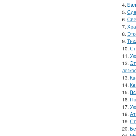
4.
Бал
5.
Сде
6.
Све
7.
Хра
8.
Это
9.
Тих
10.
Ст
11.
Ую
12.
Эт
легко
13.
Кв
14.
Кв
15.
Вс
16.
По
17.
Ую
18.
Ат
19.
Ст
20.
Бе
21.
Ма