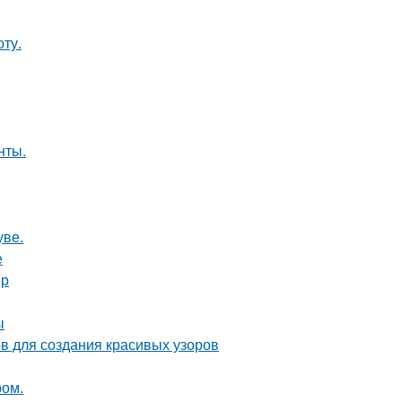
ту.
нты.
уве.
е
ер
ы
ов для создания красивых узоров
ром.