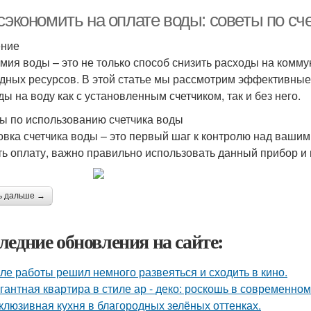
сэкономить на оплате воды: советы по сче
ение
мия воды – это не только способ снизить расходы на комму
дных ресурсов. В этой статье мы рассмотрим эффективные 
ды на воду как с установленным счетчиком, так и без него.
ы по использованию счетчика воды
овка счетчика воды – это первый шаг к контролю над ваши
ть оплату, важно правильно использовать данный прибор и
ь дальше →
ледние обновления на сайте:
ле работы решил немного развеяться и сходить в кино.
гантная квартира в стиле ар - деко: роскошь в современном
клюзивная кухня в благородных зелёных оттенках.