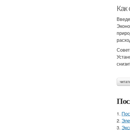
Как 
Введ
Эконо
приро
расхо
Совет
Устан
снизи
читат
Пос
1.
Пос
2.
Эле
3.
Экс