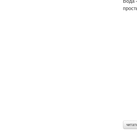
Вода 
прост
читат