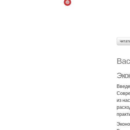
читат
Вас
Эко
Введ
Совре
из на
расхо
практ
Эконо