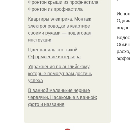
Фронтон крыши из профнастила.
Фронтон из профнастила
Испол
Квартиры электрика. Монтаж
Одним
электропроводки в квартире
водос
своими руками — пошаговая
Водос
инструкция
Обычн
Цвет ваниль это, какой.
расхо
Оформление интерьера
эффек
Упражнения по английскому,
которые помогут вам достичь
успеха
В ванной маленькие черные
червячки. Насекомые в ванной:
фото и названия