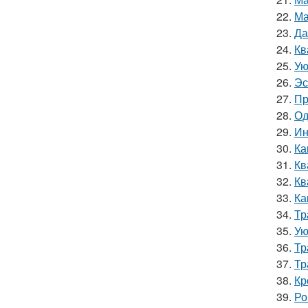
22.
Ма
23.
Да
24.
Кв
25.
Ую
26.
Эс
27.
Пр
28.
Од
29.
Ин
30.
Ка
31.
Кв
32.
Кв
33.
Ка
34.
Тр
35.
Ую
36.
Тр
37.
Тр
38.
Кр
39.
Ро