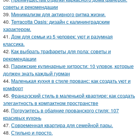
советы и рекомендации
39.
Минимализм для активного ритма жизни.
40.
Terracotta Oasis: дизайн с калининградским
характером.
41.
Дом для семьи из 5 человек: уют и разумная
классика.
42.
Как выбрать трафареты для пола: советы и
рекомендации
43.
Парижские кулинарные хитрости: 10 уловок, которые
должен знать каждый гурман
44.
Маленькая кухня в стиле прованс: как создать уют и
комфорт
45.
Французский стиль в маленькой квартире: как создать
элегантность в компактном пространстве
46.
Погрузитесь в обаяние прованского стиля: 107
красивых кухонь
47.
Современная квартира для семейной пары.
48.
Стильно и просто.