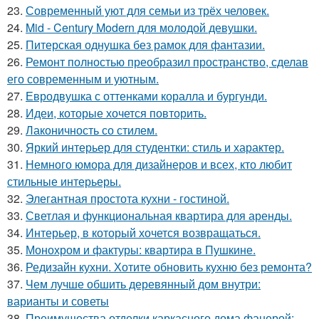
23.
Современный уют для семьи из трёх человек.
24.
Mid - Century Modern для молодой девушки.
25.
Питерская однушка без рамок для фантазии.
26.
Ремонт полностью преобразил пространство, сделав
его современным и уютным.
27.
Евродвушка с оттенками коралла и бургунди.
28.
Идеи, которые хочется повторить.
29.
Лаконичность со стилем.
30.
Яркий интерьер для студентки: стиль и характер.
31.
Немного юмора для дизайнеров и всех, кто любит
стильные интерьеры.
32.
Элегантная простота кухни - гостиной.
33.
Светлая и функциональная квартира для аренды.
34.
Интерьер, в который хочется возвращаться.
35.
Монохром и фактуры: квартира в Пушкине.
36.
Редизайн кухни. Хотите обновить кухню без ремонта?
37.
Чем лучше обшить деревянный дом внутри:
варианты и советы
38.
Преимущества отделки каркасного дома фанерой: