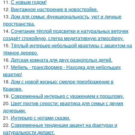
11.
С новым годом!
12.
Винтажное настроение в новостройке.
13.
Дом для семьи: функциональность, уют и личные
пространства.
14.
Сочетание тёплой подсветки и натуральных веточек
создаёт спокойную, слегка медитативную атмосферу.
15.
Тёплый интерьер небольшой квартиры с акцентом на
тёмное дерево.
16.
Детская комната для двух разнополых детей.
17.
Мебель - трансформер - Находка для небольших
квартир!
18.
Дом с новой жизнью: смелое преображение в
Кракове.
19.
Современный интерьер с уважением к прошлому.
20.
Цвет против серости: квартира для семьи с двумя
дочерьми.
21.
Интерьер с нотами сказки.
22.
Современные тенденции акцент на фактурах и
натуральности делают.