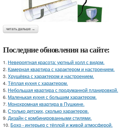
читать дальше →
Последние обновления на сайте:
1.
Невероятная красота: уютный холл с видом.
2.
Камерная квартира с характером и настроением.
3.
Хрущёвка с характером и настроением.
4.
Тёплая кухня с характером.
5.
Небольшая квартира с продуманной планировкой.
6.
Маленькая кухня с большим характером.
7.
Монохромная квартира в Пушкине.
8.
Столько детских, сколько характеров.
9.
Дизайн с комбинированными стилями.
10.
Бохо - интерьер с тёплой и живой атмосферой.