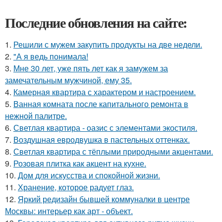
Последние обновления на сайте:
1.
Решили с мужем закупить продукты на две недели.
2.
"А я ведь понимала!
3.
Мне 30 лет, уже пять лет как я замужем за
замечательным мужчиной, ему 35.
4.
Камерная квартира с характером и настроением.
5.
Ванная комната после капитального ремонта в
нежной палитре.
6.
Светлая квартира - оазис с элементами экостиля.
7.
Воздушная евродвушка в пастельных оттенках.
8.
Светлая квартира с тёплыми природными акцентами.
9.
Розовая плитка как акцент на кухне.
10.
Дом для искусства и спокойной жизни.
11.
Хранение, которое радует глаз.
12.
Яркий редизайн бывшей коммуналки в центре
Москвы: интерьер как арт - объект.