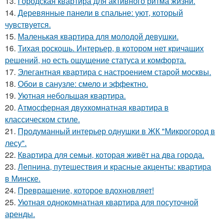
13.
Городская квартира для активного ритма жизни.
14.
Деревянные панели в спальне: уют, который
чувствуется.
15.
Маленькая квартира для молодой девушки.
16.
Тихая роскошь. Интерьер, в котором нет кричащих
решений, но есть ощущение статуса и комфорта.
17.
Элегантная квартира с настроением старой москвы.
18.
Обои в санузле: смело и эффектно.
19.
Уютная небольшая квартира.
20.
Атмосферная двухкомнатная квартира в
классическом стиле.
21.
Продуманный интерьер однушки в ЖК "Микрогород в
лесу".
22.
Квартира для семьи, которая живёт на два города.
23.
Лепнина, путешествия и красные акценты: квартира
в Минске.
24.
Превращение, которое вдохновляет!
25.
Уютная однокомнатная квартира для посуточной
аренды.