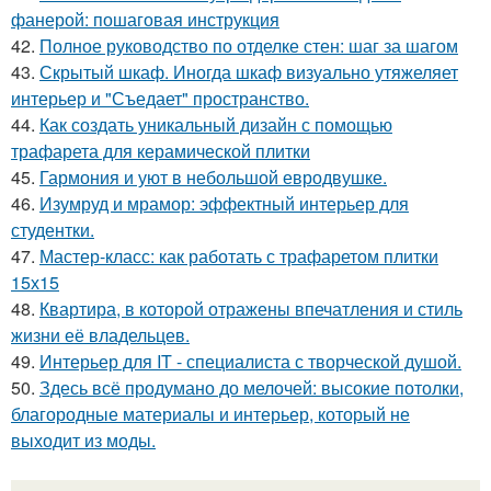
фанерой: пошаговая инструкция
42.
Полное руководство по отделке стен: шаг за шагом
43.
Скрытый шкаф. Иногда шкаф визуально утяжеляет
интерьер и "Съедает" пространство.
44.
Как создать уникальный дизайн с помощью
трафарета для керамической плитки
45.
Гармония и уют в небольшой евродвушке.
46.
Изумруд и мрамор: эффектный интерьер для
студентки.
47.
Мастер-класс: как работать с трафаретом плитки
15х15
48.
Квартира, в которой отражены впечатления и стиль
жизни её владельцев.
49.
Интерьер для IT - специалиста с творческой душой.
50.
Здесь всё продумано до мелочей: высокие потолки,
благородные материалы и интерьер, который не
выходит из моды.