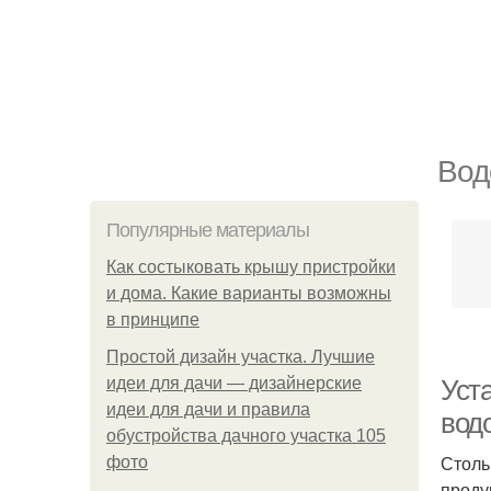
Вод
Популярные материалы
Как состыковать крышу пристройки
и дома. Какие варианты возможны
в принципе
Простой дизайн участка. Лучшие
идеи для дачи — дизайнерские
Уст
идеи для дачи и правила
вод
обустройства дачного участка 105
Столь
фото
проду