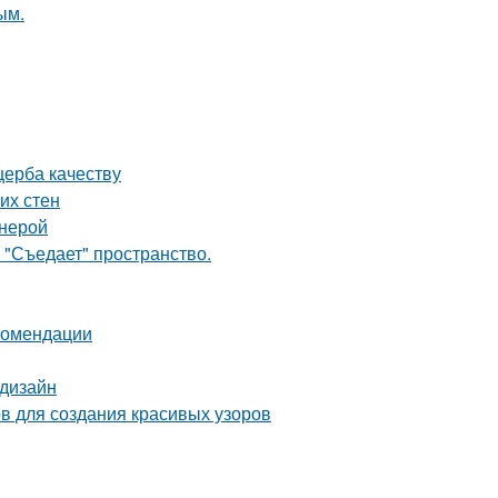
ым.
щерба качеству
их стен
анерой
 "Съедает" пространство.
екомендации
 дизайн
ов для создания красивых узоров