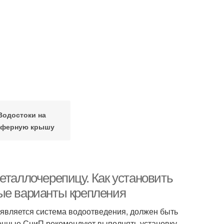
Водостоки на
ферную крышу
еталлочерепицу. Как установить
ые варианты крепления
 является система водоотведения, должен быть
менные СниП рекомендуют выполнять установку