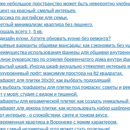
же небольшое пространство может быть невероятно удобн
цент на красный: смелый интерьер.
ассика по-английски для семьи.
етлый минимализм: квартира без лишнего.
ощадь всего 1, 5 кв.
дизайн кухни. Хотите обновить кухню без ремонта?
шёвые варианты обшивки мансарды: как сэкономить без у
еимущества использования фанеры для обшивки внутренн
лное руководство по отделке бревенчатого дома внутри ф
рытый шкаф. Иногда шкаф визуально утяжеляет интерьер и
ухуровневый лофт: максимум простора на 82 квадратах.
афарет для плитки 30х30: как выбрать подходящий
к выбрать трафареты для плитки под покраску: советы и р
т у моря: студия с видом и тишиной.
афареты для керамической плитки: как создать уникальный
афарет для декора плитки: как использовать набор шаблон
от интерьер - о спокойствии, свете и тонком вкусе.
временная квартира в Воронеже с ярким характером.
же самый незаметный угол может стать полезным!