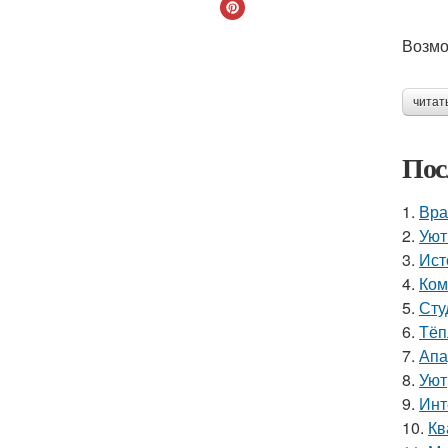
Возмо
читат
Пос
1.
Вра
2.
Уют
3.
Ист
4.
Ком
5.
Сту
6.
Тёп
7.
Апа
8.
Уют
9.
Инт
10.
Кв