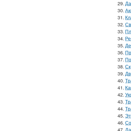
29.
Да
30.
Ак
31.
Кл
32.
Св
33.
Пл
34.
Ре
35.
Де
36.
Пр
37.
По
38.
Ск
39.
Дв
40.
Тр
41.
Ка
42.
Ую
43.
Тр
44.
Тр
45.
Эт
46.
Со
47.
Да