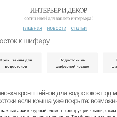
ИНТЕРЬЕР И ДЕКОР
сотни идей для вашего интерьера!
главная
новости
статьи
осток к шиферу
Кронштейны для
Водостоки на
водостоков
шиферной крыше
ши
ановка кронштейнов для водостоков под м
остоки если крыша уже покрыта: возможн
 важный архитектурный элемент конструкции крыши, каким
ман еще на стадии проектирования. Тем более, что совре