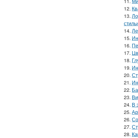
11.
Ми
12.
Кв
13.
Ло
стиль
14.
Ле
15.
Ин
16.
Пе
17.
Цв
18.
Гл
19.
Ин
20.
Ст
21.
Ин
22.
Ба
23.
Ви
24.
В 
25.
Ар
26.
Со
27.
Ст
28.
Ка