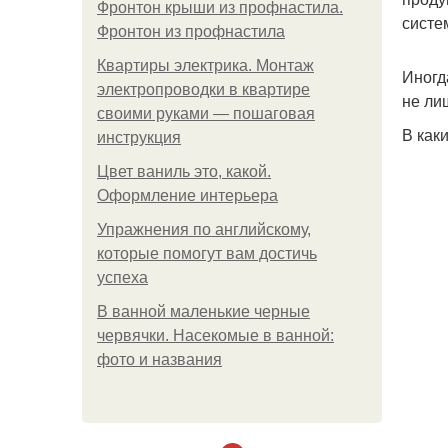
Фронтон крыши из профнастила.
систе
Фронтон из профнастила
Квартиры электрика. Монтаж
Иногд
электропроводки в квартире
не ли
своими руками — пошаговая
В как
инструкция
Цвет ваниль это, какой.
Оформление интерьера
Упражнения по английскому,
которые помогут вам достичь
успеха
В ванной маленькие черные
червячки. Насекомые в ванной:
фото и названия