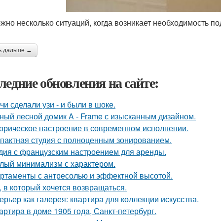
жно несколько ситуаций, когда возникает необходимость п
ь дальше →
ледние обновления на сайте:
чи сделали узи - и были в шоке.
ный лесной домик A - Frame с изысканным дизайном.
орическое настроение в современном исполнении.
пактная студия с полноценным зонированием.
дия с французским настроением для аренды.
лый минимализм с характером.
ртаменты с антресолью и эффектной высотой.
, в который хочется возвращаться.
ерьер как галерея: квартира для коллекции искусства.
артира в доме 1905 года, Санкт-петербург.