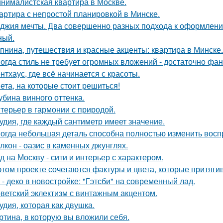
нималистская квартира в Москве.
артира с непростой планировкой в Минске.
джия мечты. Два совершенно разных подхода к оформлени
ный.
пнина, путешествия и красные акценты: квартира в Минске.
огда стиль не требует огромных вложений - достаточно фан
нтхаус, где всё начинается с красоты.
ета, на которые стоит решиться!
убина винного оттенка.
терьер в гармонии с природой.
удия, где каждый сантиметр имеет значение.
огда небольшая деталь способна полностью изменить восп
лкон - оазис в каменных джунглях.
д на Москву - сити и интерьер с характером.
этом проекте сочетаются фактуры и цвета, которые притяги
 - деко в новостройке: "Гэтсби" на современный лад.
ветский эклектизм с винтажным акцентом.
удия, которая как двушка.
ртина, в которую вы вложили себя.