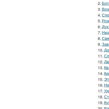
2.
Бот
3.
Воз
4.
Спо
5.
Роз
6.
Дух
7.
Нюд
8.
Све
9.
Зав
10.
До
11.
Сп
12.
Дв
13.
Кв
14.
Ки
15.
Эт
16.
Не
17.
Уд
18.
Ст
19.
Ку
20.
Вд