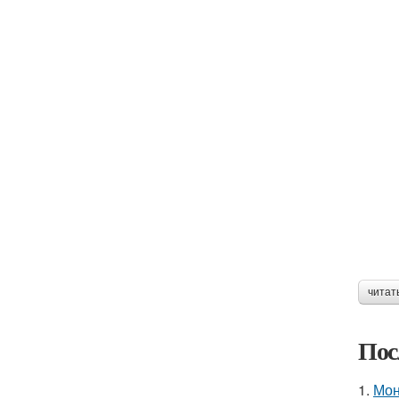
читат
Пос
1.
Мон