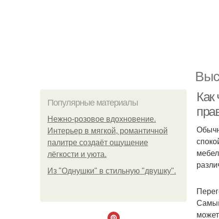
Выс
Как 
Популярные материалы
пра
Нежно-розовое вдохновение.
Обычн
Интерьер в мягкой, романтичной
споко
палитре создаёт ощущение
мебел
лёгкости и уюта.
разли
Из "Однушки" в стильную "двушку".
Перег
Самый
может