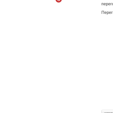
перег
Перег