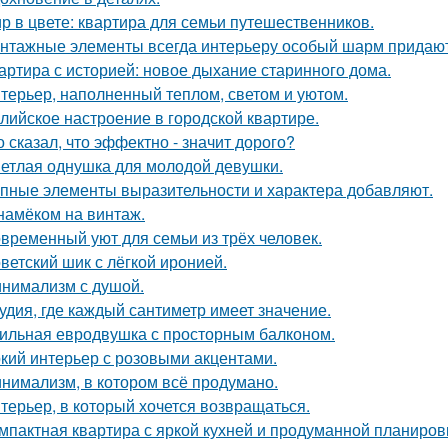
р в цвете: квартира для семьи путешественников.
нтажные элементы всегда интерьеру особый шарм придают
артира с историей: новое дыхание старинного дома.
терьер, наполненный теплом, светом и уютом.
лийское настроение в городской квартире.
о сказал, что эффектно - значит дорого?
етлая однушка для молодой девушки.
пные элементы выразительности и характера добавляют.
намёком на винтаж.
временный уют для семьи из трёх человек.
ветский шик с лёгкой иронией.
нимализм с душой.
удия, где каждый сантиметр имеет значение.
ильная евродвушка с просторным балконом.
кий интерьер с розовыми акцентами.
нимализм, в котором всё продумано.
терьер, в который хочется возвращаться.
мпактная квартира с яркой кухней и продуманной планиров