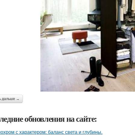
ь дальше →
ледние обновления на сайте:
охром с характером: баланс света и глубины.