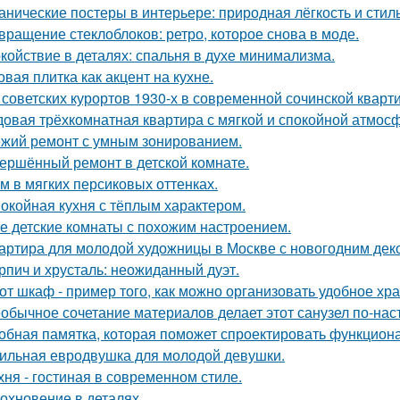
анические постеры в интерьере: природная лёгкость и стиль
вращение стеклоблоков: ретро, которое снова в моде.
койствие в деталях: спальня в духе минимализма.
овая плитка как акцент на кухне.
 советских курортов 1930-х в современной сочинской кварт
овая трёхкомнатная квартира с мягкой и спокойной атмос
жий ремонт с умным зонированием.
ершённый ремонт в детской комнате.
м в мягких персиковых оттенках.
окойная кухня с тёплым характером.
е детские комнаты с похожим настроением.
артира для молодой художницы в Москве с новогодним дек
рпич и хрусталь: неожиданный дуэт.
от шкаф - пример того, как можно организовать удобное хр
обычное сочетание материалов делает этот санузел по-на
обная памятка, которая поможет спроектировать функцион
ильная евродвушка для молодой девушки.
хня - гостиная в современном стиле.
охновение в деталях.