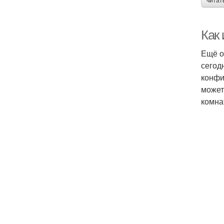
читат
Как
Ещё о
сегод
конфи
может
комна