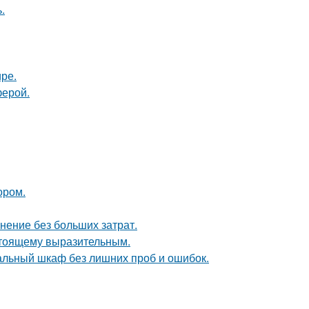
.
ире.
ферой.
ором.
анение без больших затрат.
стоящему выразительным.
альный шкаф без лишних проб и ошибок.