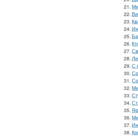
21.
Ми
22.
Ви
23.
Кв
24.
Ин
25.
Ба
26.
Кт
27.
Св
28.
Ле
29.
С 
30.
Со
31.
Со
32.
Ми
33.
Ст
34.
Ст
35.
Яр
36.
Ми
37.
Ин
38.
Ко