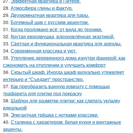
27.
Эффектная квартира в Питере.
28.
Атмосфера глины и фактур.
29.
Двухкомнатная квартира для пары.
30.
Богемный шик с русским акцентом.
31.
Когда продумано всё: от вида до техники.
32.
Крутая евродвушка, вдохновлённая экзотикой.
33.
Светлая и функциональная квартира для аренды.
34.
Современная классика и уют.
35.
Утепление деревянного дома изнутри фанерой: как
сэкономить на отоплении и улучшить комфорт
36.
Скрытый шкаф. Иногда шкаф визуально утяжеляет
интерьер и "Съедает" пространство.
37.
Как преобразить ванную комнату с помощью
трафарета для плитки под покраску
38.
Шаблон для разметки плитки: как сделать укладку
идеальной
39.
Элегантная трёшка с нотками классики.
40.
Сталинка с характером: белая кухня и винтажные
акценты.