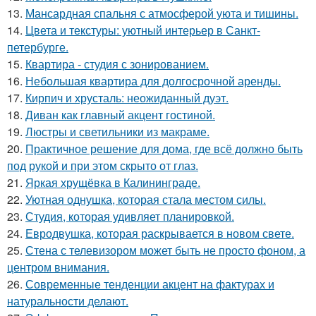
13.
Мансардная спальня с атмосферой уюта и тишины.
14.
Цвета и текстуры: уютный интерьер в Санкт-
петербурге.
15.
Квартира - студия с зонированием.
16.
Небольшая квартира для долгосрочной аренды.
17.
Кирпич и хрусталь: неожиданный дуэт.
18.
Диван как главный акцент гостиной.
19.
Люстры и светильники из макраме.
20.
Практичное решение для дома, где всё должно быть
под рукой и при этом скрыто от глаз.
21.
Яркая хрущёвка в Калининграде.
22.
Уютная однушка, которая стала местом силы.
23.
Студия, которая удивляет планировкой.
24.
Евродвушка, которая раскрывается в новом свете.
25.
Стена с телевизором может быть не просто фоном, а
центром внимания.
26.
Современные тенденции акцент на фактурах и
натуральности делают.