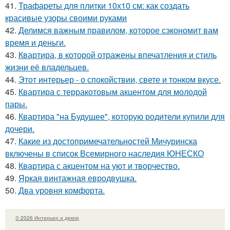
41.
Трафареты для плитки 10х10 см: как создать
красивые узоры своими руками
42.
Делимся важным правилом, которое сэкономит вам
время и деньги.
43.
Квартира, в которой отражены впечатления и стиль
жизни её владельцев.
44.
Этот интерьер - о спокойствии, свете и тонком вкусе.
45.
Квартира с терракотовым акцентом для молодой
пары.
46.
Квартира "на Будущее", которую родители купили для
дочери.
47.
Какие из достопримечательностей Мичуринска
включены в список Всемирного наследия ЮНЕСКО
48.
Квартира с акцентом на уют и творчество.
49.
Яркая винтажная евродвушка.
50.
Два уровня комфорта.
© 2026 Интерьер и декор