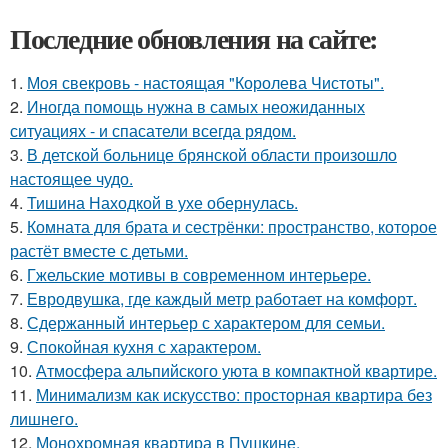
Последние обновления на сайте:
1.
Моя свекровь - настоящая "Королева Чистоты".
2.
Иногда помощь нужна в самых неожиданных
ситуациях - и спасатели всегда рядом.
3.
В детской больнице брянской области произошло
настоящее чудо.
4.
Тишина Находкой в ухе обернулась.
5.
Комната для брата и сестрёнки: пространство, которое
растёт вместе с детьми.
6.
Гжельские мотивы в современном интерьере.
7.
Евродвушка, где каждый метр работает на комфорт.
8.
Сдержанный интерьер с характером для семьи.
9.
Спокойная кухня с характером.
10.
Атмосфера альпийского уюта в компактной квартире.
11.
Минимализм как искусство: просторная квартира без
лишнего.
12.
Монохромная квартира в Пушкине.