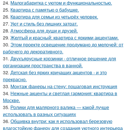
24.
Малогабаритка с уютом и функциональностью.
25.
Квартира с памятью о бабушке.
26.
Квартира для семьи из четырёх человек.
27.
Уют и стиль без лишних затрат.
28.
Атмосфера для души и друзей.
29.
Желтый и красный: квартира с яркими акцентами.
30.
Этом проекте освещение продумано до мелочей: от
рабочего до декоративного.
31.
Двухъярусные корзинки - отличное решение для
организации пространства в ванной.
32.
Детская без ярких кричащих акцентов - и это
прекрасно.
33.
Монтаж фанеры на стену: пошаговая инструкция
34.
Нежные акценты и светлая гармония: квартира в
Москве.
35.
Ролики для малярного валика — какой лучше
использовать в разных ситуациях
36.
Обшивка внутри: как я использовал березовую
влагостойкую фанеру для создания уютного интерьера