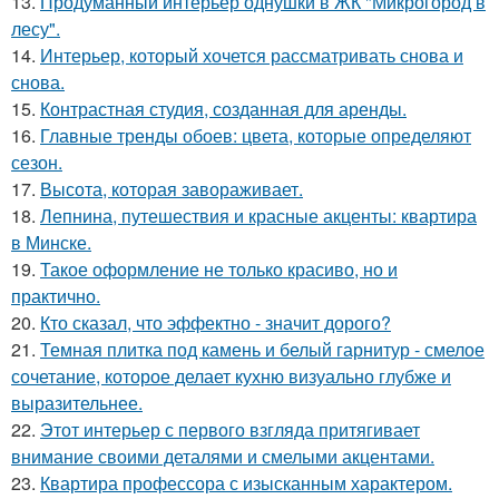
13.
Продуманный интерьер однушки в ЖК "Микрогород в
лесу".
14.
Интерьер, который хочется рассматривать снова и
снова.
15.
Контрастная студия, созданная для аренды.
16.
Главные тренды обоев: цвета, которые определяют
сезон.
17.
Высота, которая завораживает.
18.
Лепнина, путешествия и красные акценты: квартира
в Минске.
19.
Такое оформление не только красиво, но и
практично.
20.
Кто сказал, что эффектно - значит дорого?
21.
Темная плитка под камень и белый гарнитур - смелое
сочетание, которое делает кухню визуально глубже и
выразительнее.
22.
Этот интерьер с первого взгляда притягивает
внимание своими деталями и смелыми акцентами.
23.
Квартира профессора с изысканным характером.