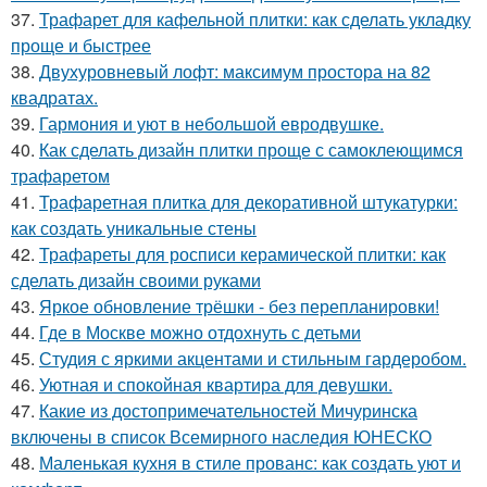
37.
Трафарет для кафельной плитки: как сделать укладку
проще и быстрее
38.
Двухуровневый лофт: максимум простора на 82
квадратах.
39.
Гармония и уют в небольшой евродвушке.
40.
Как сделать дизайн плитки проще с самоклеющимся
трафаретом
41.
Трафаретная плитка для декоративной штукатурки:
как создать уникальные стены
42.
Трафареты для росписи керамической плитки: как
сделать дизайн своими руками
43.
Яркое обновление трёшки - без перепланировки!
44.
Где в Москве можно отдохнуть с детьми
45.
Студия с яркими акцентами и стильным гардеробом.
46.
Уютная и спокойная квартира для девушки.
47.
Какие из достопримечательностей Мичуринска
включены в список Всемирного наследия ЮНЕСКО
48.
Маленькая кухня в стиле прованс: как создать уют и