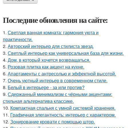
Последние обновления на сайте:
1.
Светлая ванная комната: гармония уюта и
практичности.
2.
Авторский интерьер для стилиста звезд.
3.
Светлый интерьер как универсальная база для жизни.
4.
Дом, в который хочется возвращаться.
5.
Розовая плитка как акцент на кухне.
6.
Апартаменты с антресолью и эффектной высотой.
7.
Очень уютный интерьер в современном стиле.
8.
Белый в интерьере - за или против?
9.
Сдержанный минимализм с чёрными акцентами:
стильная альтернатива классике.
10.
Компактная спальня с умной системой хранения.
11.
Графичная элегантность: интерьер с характером.
12.
Зонирование кровати с помощью штор.