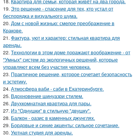
18.
Квартира для семьи, которая живёт на два города.
19.
Это решение - спасение для тех, кто устал от
беспорядка и визуального шума.
20.
Дом с новой жизнью: смелое преображение в
Кракове.
21.
Фактура, уют и характер: стильная квартира для
аренды.
22.
Технологии в этом доме поражают воображение - от
"Умных" систем до экологичных решений, которые
управляют всем без участия человека.
23.
Практичное решение, которое сочетает безопасность
и эстетику.
24.
Атмосфера ваби - саби в Екатеринбурге.
25.
Вдохновение шинуазри стилем.
26.
Двухкомнатная квартира для пары.
27.
Из "Однушки" в стильную "двушку".
28.
Балкон - оазис в каменных джунглях.
29.
Бордовые и синие акценты: сильное сочетание.
30.
Уютная студия для аренды.