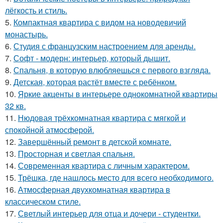
лёгкость и стиль.
5.
Компактная квартира с видом на новодевичий
монастырь.
6.
Студия с французским настроением для аренды.
7.
Софт - модерн: интерьер, который дышит.
8.
Спальня, в которую влюбляешься с первого взгляда.
9.
Детская, которая растёт вместе с ребёнком.
10.
Яркие акценты в интерьере однокомнатной квартиры
32 кв.
11.
Нюдовая трёхкомнатная квартира с мягкой и
спокойной атмосферой.
12.
Завершённый ремонт в детской комнате.
13.
Просторная и светлая спальня.
14.
Современная квартира с личным характером.
15.
Трёшка, где нашлось место для всего необходимого.
16.
Атмосферная двухкомнатная квартира в
классическом стиле.
17.
Светлый интерьер для отца и дочери - студентки.