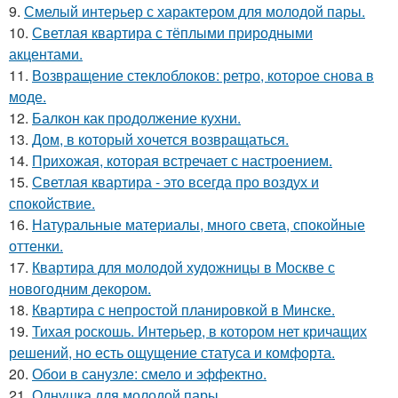
9.
Смелый интерьер с характером для молодой пары.
10.
Светлая квартира с тёплыми природными
акцентами.
11.
Возвращение стеклоблоков: ретро, которое снова в
моде.
12.
Балкон как продолжение кухни.
13.
Дом, в который хочется возвращаться.
14.
Прихожая, которая встречает с настроением.
15.
Светлая квартира - это всегда про воздух и
спокойствие.
16.
Натуральные материалы, много света, спокойные
оттенки.
17.
Квартира для молодой художницы в Москве с
новогодним декором.
18.
Квартира с непростой планировкой в Минске.
19.
Тихая роскошь. Интерьер, в котором нет кричащих
решений, но есть ощущение статуса и комфорта.
20.
Обои в санузле: смело и эффектно.
21.
Однушка для молодой пары.