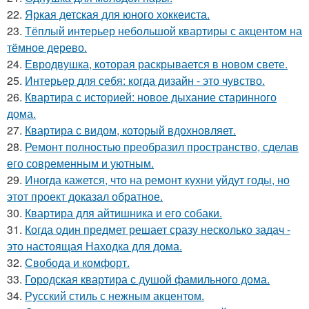
22.
Яркая детская для юного хоккеиста.
23.
Тёплый интерьер небольшой квартиры с акцентом на
тёмное дерево.
24.
Евродвушка, которая раскрывается в новом свете.
25.
Интерьер для себя: когда дизайн - это чувство.
26.
Квартира с историей: новое дыхание старинного
дома.
27.
Квартира с видом, который вдохновляет.
28.
Ремонт полностью преобразил пространство, сделав
его современным и уютным.
29.
Иногда кажется, что на ремонт кухни уйдут годы, но
этот проект доказал обратное.
30.
Квартира для айтишника и его собаки.
31.
Когда один предмет решает сразу несколько задач -
это настоящая Находка для дома.
32.
Свобода и комфорт.
33.
Городская квартира с душой фамильного дома.
34.
Русский стиль с нежным акцентом.