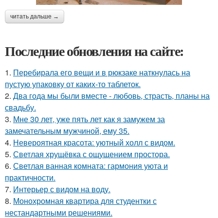
читать дальше →
Последние обновления на сайте:
1.
Перебирала его вещи и в рюкзаке наткнулась на
пустую упаковку от каких-то таблеток.
2.
Два года мы были вместе - любовь, страсть, планы на
свадьбу.
3.
Мне 30 лет, уже пять лет как я замужем за
замечательным мужчиной, ему 35.
4.
Невероятная красота: уютный холл с видом.
5.
Светлая хрущёвка с ощущением простора.
6.
Светлая ванная комната: гармония уюта и
практичности.
7.
Интерьер с видом на воду.
8.
Монохромная квартира для студентки с
нестандартными решениями.