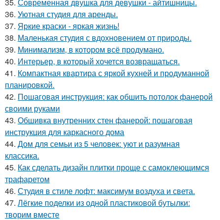
35.
Современная двушка для девушки - айтишницы.
36.
Уютная студия для аренды.
37.
Яркие краски - яркая жизнь!
38.
Маленькая студия с вдохновением от природы.
39.
Минимализм, в котором всё продумано.
40.
Интерьер, в который хочется возвращаться.
41.
Компактная квартира с яркой кухней и продуманной
планировкой.
42.
Пошаговая инструкция: как обшить потолок фанерой
своими руками
43.
Обшивка внутренних стен фанерой: пошаговая
инструкция для каркасного дома
44.
Дом для семьи из 5 человек: уют и разумная
классика.
45.
Как сделать дизайн плитки проще с самоклеющимся
трафаретом
46.
Студия в стиле лофт: максимум воздуха и света.
47.
Лёгкие поделки из одной пластиковой бутылки:
творим вместе