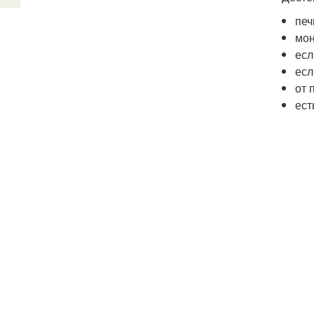
печ
мон
есл
есл
от 
ест