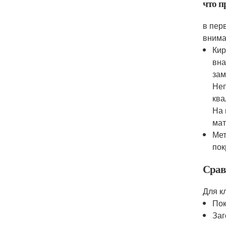
что п
в пер
внима
Кир
вна
зам
Неп
ква
На 
мат
Мет
пок
Срав
Для к
Пок
Заг