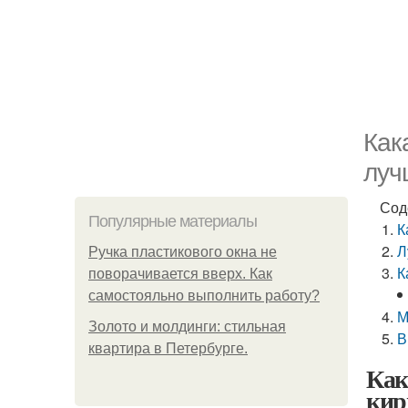
Как
луч
Сод
Популярные материалы
К
Л
Ручка пластикового окна не
К
поворачивается вверх. Как
самостояльно выполнить работу?
М
Золото и молдинги: стильная
В
квартира в Петербурге.
Как
кир