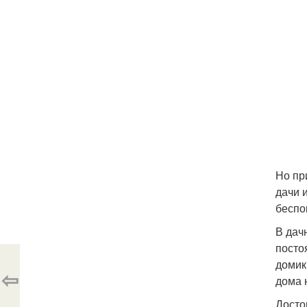
Но пр
дачи 
беспо
В дач
посто
домик
⇦
дома 
Досто