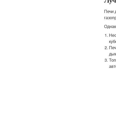
Печи 
газоп
Однак
Нео
куб
Печ
дым
Топ
авт