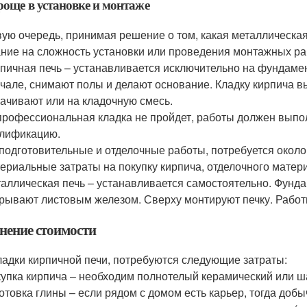
роще в установке и монтаже
вую очередь, принимая решение о том, какая металлическа
ние на сложность установки или проведения монтажных ра
пичная печь – устанавливается исключительно на фундаме
чале, снимают полы и делают основание. Кладку кирпича в
ачивают или на кладочную смесь.
рофессиональная кладка не пройдет, работы должен вып
лификацию.
подготовительные и отделочные работы, потребуется около
ериальные затраты на покупку кирпича, отделочного матери
аллическая печь – устанавливается самостоятельно. Фундам
рывают листовым железом. Сверху монтируют печку. Работы
нение стоимости
ладки кирпичной печи, потребуются следующие затраты:
упка кирпича – необходим полнотелый керамический или ш
отовка глины – если рядом с домом есть карьер, тогда до