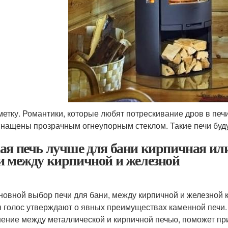
метку. Романтики, которые любят потрескивание дров в печи
снащены прозрачным огнеупорным стеклом. Такие печи будут
ая печь лучше для бани кирпичная или
и между кирпичной и железной
новной выбор печи для бани, между кирпичной и железной 
н голос утверждают о явных преимуществах каменной печи. 
ение между металлической и кирпичной печью, поможет пр