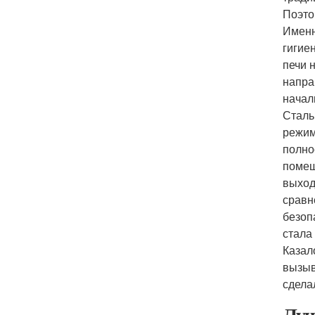
Поэто
Именн
гигие
печи 
напра
начал
Сталь
режим
полно
помещ
выход
сравн
безоп
стала
Казал
вызыв
сдела
Луч