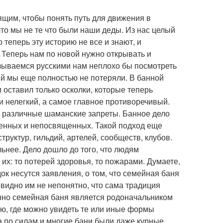
ящим, чтобы понять путь для движения в
то мы не те что были наши деды. Из нас целый
 теперь эту историю не все и знают, и
. Теперь нам по новой нужно открывать и
называемся русскими нам неплохо бы посмотреть
й мы еще полностью не потеряли. В банной
м оставил только осколки, которые теперь
и нелегкий, а самое главное противоречивый.
и различные шаманские запреты. Банное дело
щенных и непосвященных. Такой подход еще
труктур, гильдий, артелей, сообществ, клубов.
льнее. Дело дошло до того, что людям
 их: то потерей здоровья, то пожарами. Думаете,
ок несутся заявления, о том, что семейная баня
 видно им не непонятно, что сама традиция
енно семейная баня является родоначальником
ю, где можно увидеть те или иные формы
а по силам и многие бани были даже курные.