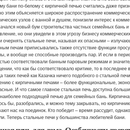
му бани по-белому с кирпичной печью считались даже приз
о этим объясняется широкое распространение коммерчески
нических узлов с ванной и душем, понизили интерес к комм
начался новый бум строительства частных семейных бань 
вление, но они увидели в этом угрозу бизнесу коммерческих
и очернять стальные печи, называя их опасными – излуча
ным печам приписывались также отсутствие функции прос
ы, и вообще не способные производить пар. И если в перио
стью соответствовали банным паровым режимам и значите
ении, что как бы соответствовало критике, то в последнее 
а таких печей как Казачка ничего подобного о стальной печи
ению с кирпичными печами – более функциональные, экон
асные. И что самое главное стальная печь доступна больши
 наиболее подходящей печью для семейных бань. Кирпичная
ось бы, разобрались, и можно тему закрывать, но кирпичник
ают нас на поединок. Кто победит – время рассудит, одна
ли. Теперь стальные печи у большинства любителей бани.
шая печь для дома. Особенности дровя