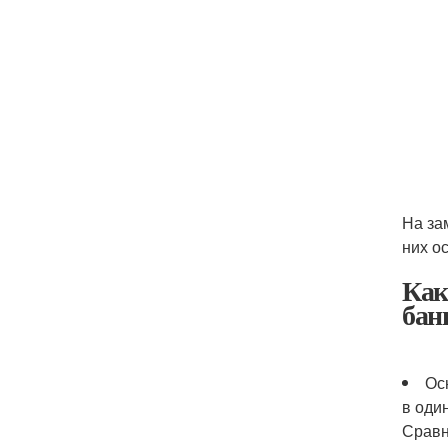
На за
них о
Как
бан
Ос
в оди
Сравн