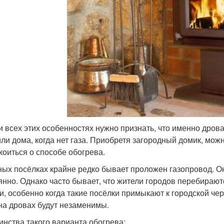
и всех этих особенностях нужно признать, что именно дро
или дома, когда нет газа. Приобретя загородный домик, можн
коиться о способе обогрева.
ных посёлках крайне редко бывает проложен газопровод. Он 
янно. Однако часто бывает, что жители городов перебирают
и, особенно когда такие посёлки примыкают к городской че
на дровах будут незаменимы.
инства такого варианта обогрева: