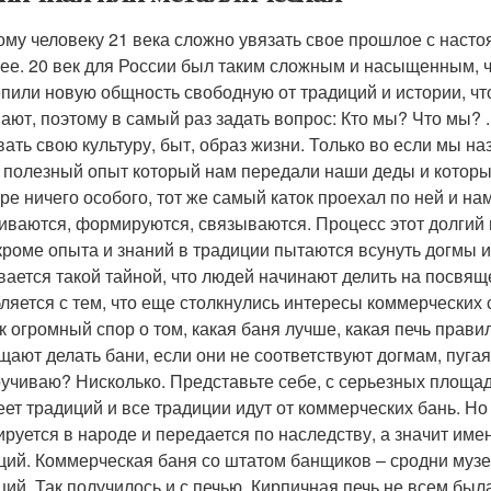
ому человеку 21 века сложно увязать свое прошлое с насто
ее. 20 век для России был таким сложным и насыщенным, ч
епили новую общность свободную от традиций и истории, что
ают, поэтому в самый раз задать вопрос: Кто мы? Что мы? 
вать свою культуру, быт, образ жизни. Только во если мы 
т полезный опыт который нам передали наши деды и которы
уре ничего особого, тот же самый каток проехал по ней и на
иваются, формируются, связываются. Процесс этот долгий 
кроме опыта и знаний в традиции пытаются всунуть догмы 
вается такой тайной, что людей начинают делить на посвя
бляется с тем, что еще столкнулись интересы коммерческих с
к огромный спор о том, какая баня лучше, какая печь прави
щают делать бани, если они не соответствуют догмам, пугая
ручиваю? Нисколько. Представьте себе, с серьезных площад
еет традиций и все традиции идут от коммерческих бань. Но
руется в народе и передается по наследству, а значит им
ций. Коммерческая баня со штатом банщиков – сродни музе
ций. Так получилось и с печью. Кирпичная печь не всем был