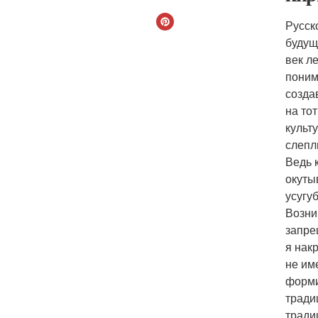
Русск
будущ
век л
поним
созда
на то
культ
слепл
Ведь 
окуты
усугу
Возни
запре
я нак
не им
форми
тради
тради