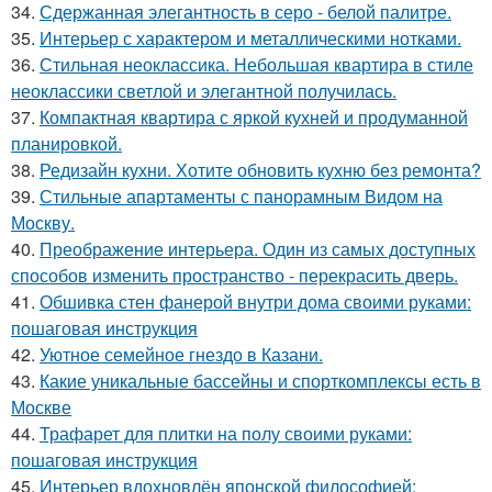
34.
Сдержанная элегантность в серо - белой палитре.
35.
Интерьер с характером и металлическими нотками.
36.
Стильная неоклассика. Небольшая квартира в стиле
неоклассики светлой и элегантной получилась.
37.
Компактная квартира с яркой кухней и продуманной
планировкой.
38.
Редизайн кухни. Хотите обновить кухню без ремонта?
39.
Стильные апартаменты с панорамным Видом на
Москву.
40.
Преображение интерьера. Один из самых доступных
способов изменить пространство - перекрасить дверь.
41.
Обшивка стен фанерой внутри дома своими руками:
пошаговая инструкция
42.
Уютное семейное гнездо в Казани.
43.
Какие уникальные бассейны и спорткомплексы есть в
Москве
44.
Трафарет для плитки на полу своими руками:
пошаговая инструкция
45.
Интерьер вдохновлён японской философией: