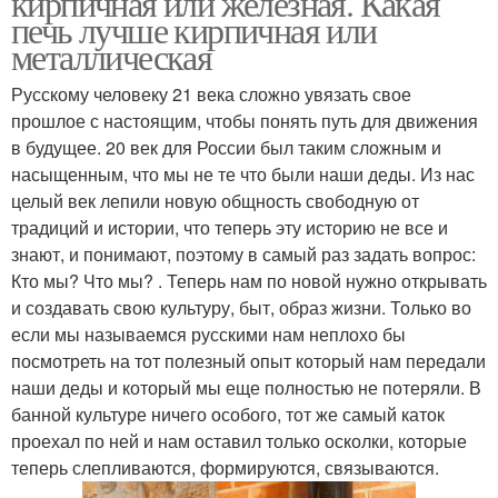
кирпичная или железная. Какая
печь лучше кирпичная или
металлическая
Русскому человеку 21 века сложно увязать свое
Подовые печи
Хлебопекарная печь
прошлое с настоящим, чтобы понять путь для движения
в будущее. 20 век для России был таким сложным и
насыщенным, что мы не те что были наши деды. Из нас
целый век лепили новую общность свободную от
Печь из кирпича
Простая печь
традиций и истории, что теперь эту историю не все и
знают, и понимают, поэтому в самый раз задать вопрос:
Кто мы? Что мы? . Теперь нам по новой нужно открывать
и создавать свою культуру, быт, образ жизни. Только во
если мы называемся русскими нам неплохо бы
Печь для отопления
Кирпичная печь
посмотреть на тот полезный опыт который нам передали
наши деды и который мы еще полностью не потеряли. В
банной культуре ничего особого, тот же самый каток
проехал по ней и нам оставил только осколки, которые
Печь для дачи
Печь на дровах
теперь слепливаются, формируются, связываются.