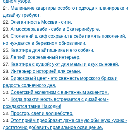
одном узоре.
21.
Маленькие квартиры особого подхода к планировке и
дизайну требуют.
22.
Элегантность Москва - сити.
23.
Атмосфера ваби - саби в Екатеринбурге.
24.
Столетний шкаф сохранил в себе память поколений,
но нуждался в бережном обновлении.
25.
Квартира для айтишника и его собаки.
26.
Легкий, современный интерьер.
27.
Квартира с душой: уют для мамы и двух сыновей.
28.
Интерьер с историей для семьи.
29.
Бирюзовый цвет - это свежесть морского бриза и
радость солнечного дня.
30.
Советский эклектизм с винтажным акцентом.
31.
Когда практичность встречается с дизайном -
рождаются такие Находки!
32.
Простор, свет и волшебство.
33.
Этот приём преобразит даже самую обычную кухню -
достаточно добавить правильное освещение.