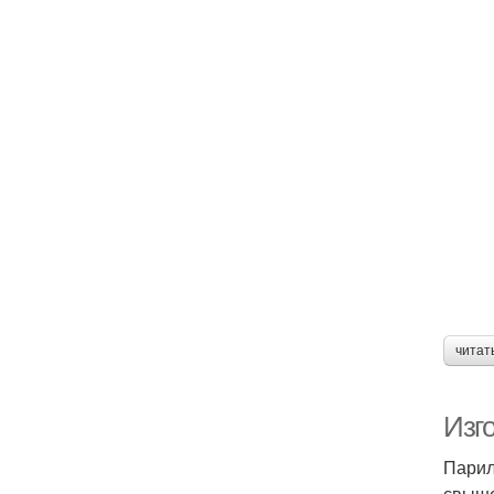
читат
Изг
Парил
свыше