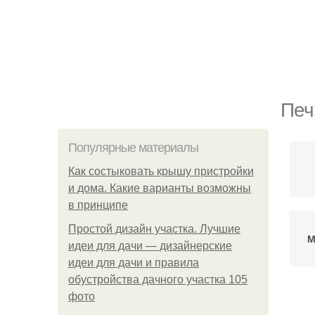
Печ
Популярные материалы
Как состыковать крышу пристройки
и дома. Какие варианты возможны
в принципе
Простой дизайн участка. Лучшие
М
идеи для дачи — дизайнерские
идеи для дачи и правила
обустройства дачного участка 105
фото
Пе