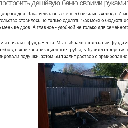
бани
 построить дешёвую баню своими руками:
доброго дня. Заканчивалась осень и близились холода. И 
тельства ставилось не только сделать "как можно бюджетнее
чи для русской бани
Железные печи
П
 меньше дров. А главное - удобной не только для семейного 
, мы начали с фундамента. Мы выбрали столбчатый фундамен
толбов, взяли канализационные трубы, забурили отверстия 
Вечная печь
Металлические печи
ировали подушки, затем был залит раствор с армирование
Чугунные печи
Дровяные печи
Печ