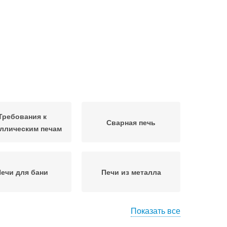
Требования к
Сварная печь
ллическим печам
ечи для бани
Печи из металла
Показать все
ечь из металла
Самодельные печи