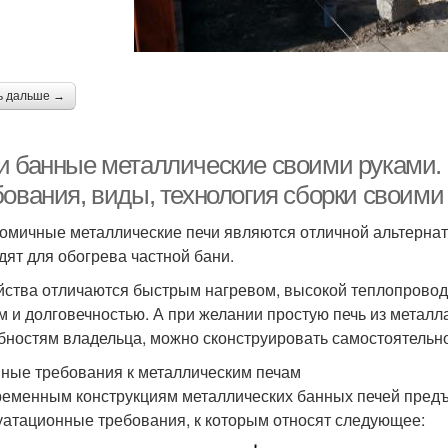
ь дальше →
и банные металлические своими руками. 
бования, виды, технология сборки своими
омичные металлические печи являются отличной альтернат
дят для обогрева частной бани.
йства отличаются быстрым нагревом, высокой теплопрово
м и долговечностью. А при желании простую печь из металл
бностям владельца, можно сконструировать самостоятельно
ные требования к металлическим печам
ременным конструкциям металлических банных печей предъ
уатационные требования, к которым относят следующее: