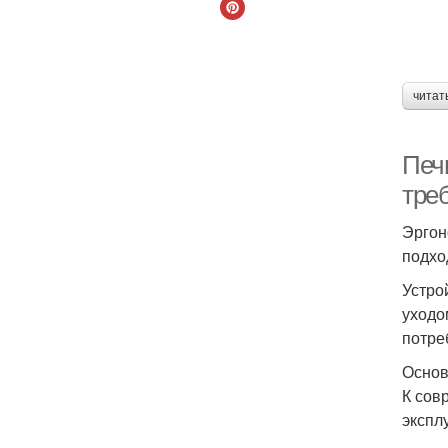
читат
Печ
тре
Эргон
подхо
Устро
уходо
потре
Основ
К сов
экспл