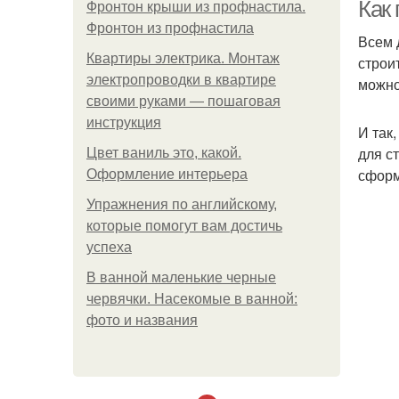
Как
Фронтон крыши из профнастила.
Фронтон из профнастила
Всем 
Квартиры электрика. Монтаж
строи
Пе
электропроводки в квартире
можно
своими руками — пошаговая
инструкция
И так
для с
Цвет ваниль это, какой.
сформ
Оформление интерьера
Упражнения по английскому,
которые помогут вам достичь
успеха
В ванной маленькие черные
червячки. Насекомые в ванной:
фото и названия