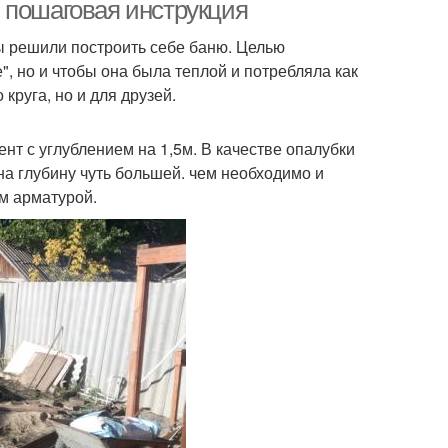
 пошаговая инструкция
мы решили построить себе баню. Целью
", но и чтобы она была теплой и потребляла как
ечки для бани
Оптимальная печь
круга, но и для друзей.
т с углублением на 1,5м. В качестве опалубки
на глубину чуть большей. чем необходимо и
Банные печи
Печи из толстого
м арматурой.
и для отопления