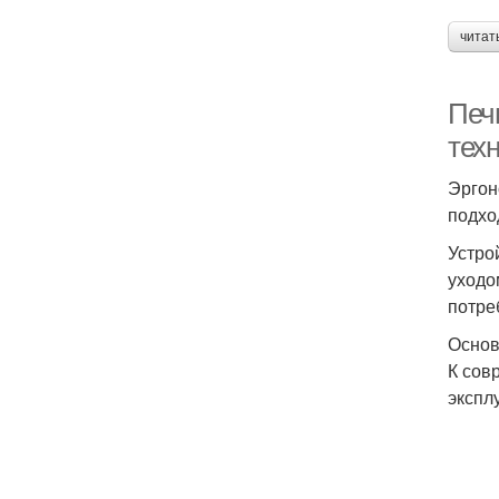
читат
Печ
тех
Эргон
подхо
Устро
уходо
потре
Основ
К сов
экспл