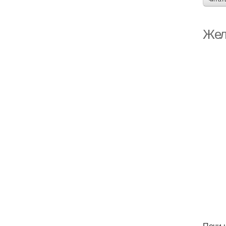
Жел
Печи 