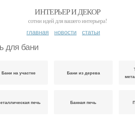
ИНТЕРЬЕР И ДЕКОР
сотни идей для вашего интерьера!
главная
новости
статьи
ь для бани
Бани на участке
Бани из дерева
мета
еталлическая печь
Банная печь
П
Каменки для русской
чь для русской бани
П