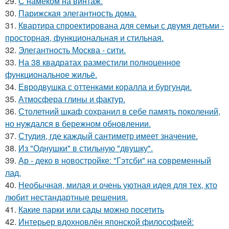
29.
С намёком на винтаж.
30.
Парижская элегантность дома.
31.
Квартира спроектирована для семьи с двумя детьми -
просторная, функциональная и стильная.
32.
Элегантность Москва - сити.
33.
На 38 квадратах разместили полноценное
функциональное жильё.
34.
Евродвушка с оттенками коралла и бургунди.
35.
Атмосфера глины и фактур.
36.
Столетний шкаф сохранил в себе память поколений,
но нуждался в бережном обновлении.
37.
Студия, где каждый сантиметр имеет значение.
38.
Из "Однушки" в стильную "двушку".
39.
Ар - деко в новостройке: "Гэтсби" на современный
лад.
40.
Необычная, милая и очень уютная идея для тех, кто
любит нестандартные решения.
41.
Какие парки или сады можно посетить
42.
Интерьер вдохновлён японской философией: