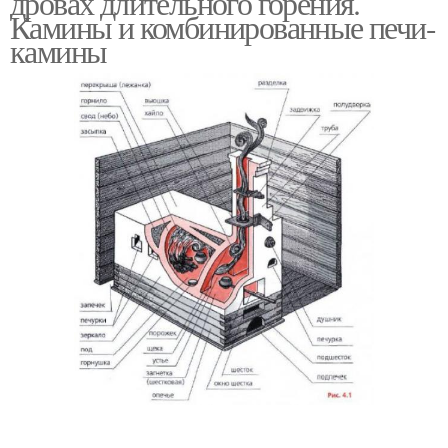
дровах длительного горения.
Камины и комбинированные печи-
камины
Отопительная печь
Отопительные печи
Печи от печной
Подовая печь
классики
Подовые печи
Хлебопекарная печь
Простая печь
Печь для отопления