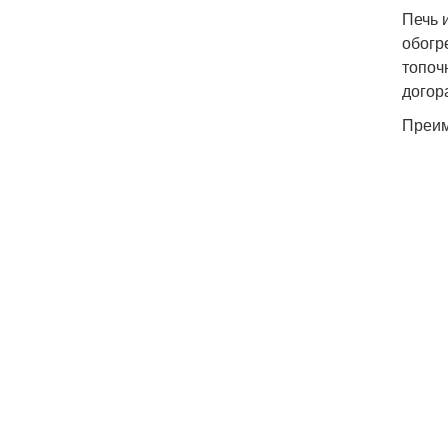
Печь 
обогр
топоч
догора
Преим