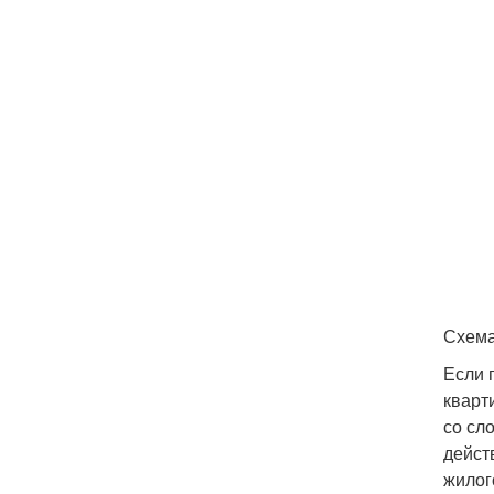
Схема
Если 
кварт
со сл
дейст
жилог