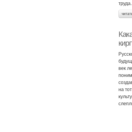
труда
читат
Как
кир
Русск
будущ
век л
поним
созда
на то
культ
слепл