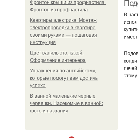
Подо
Фронтон крыши из профнастила.
Фронтон из профнастила
В нас
Квартиры электрика. Монтаж
испол
электропроводки в квартире
купит
своими руками — пошаговая
имеет
инструкция
Подов
Цвет ваниль это, какой.
конди
Оформление интерьера
печей
Упражнения по английскому,
этому
которые помогут вам достичь
успеха
В ванной маленькие черные
червячки. Насекомые в ванной:
фото и названия