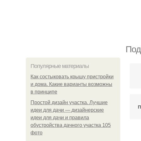
Под
Популярные материалы
Как состыковать крышу пристройки
и дома. Какие варианты возможны
в принципе
Простой дизайн участка. Лучшие
П
идеи для дачи — дизайнерские
идеи для дачи и правила
обустройства дачного участка 105
фото