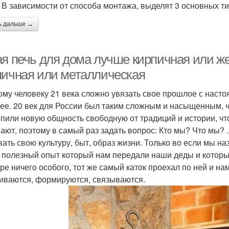
. В зависимости от способа монтажа, выделят 3 основных ти
ь дальше →
ая печь для дома лучше кирпичная или же
пичная или металлическая
ому человеку 21 века сложно увязать свое прошлое с насто
ее. 20 век для России был таким сложным и насыщенным, ч
епили новую общность свободную от традиций и истории, что
ают, поэтому в самый раз задать вопрос: Кто мы? Что мы? 
вать свою культуру, быт, образ жизни. Только во если мы 
т полезный опыт который нам передали наши деды и которы
уре ничего особого, тот же самый каток проехал по ней и на
иваются, формируются, связываются.