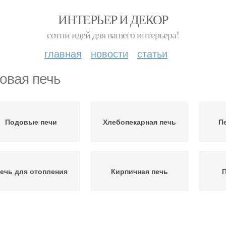
ИНТЕРЬЕР И ДЕКОР
сотни идей для вашего интерьера!
главная
новости
статьи
овая печь
Подовые печи
Хлебопекарная печь
П
ечь для отопления
Кирпичная печь
П
Дровяные печи
Печи для пекарни