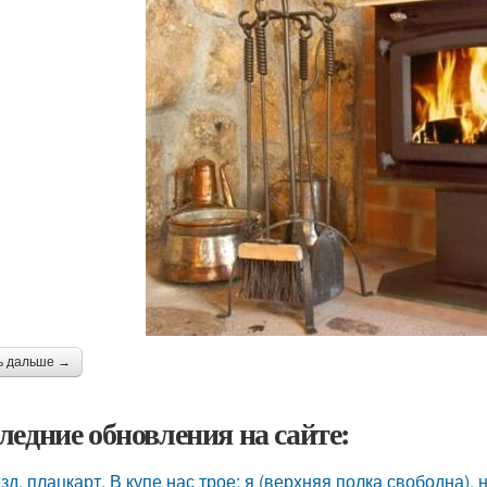
ь дальше →
ледние обновления на сайте:
зд, плацкарт. В купе нас трое: я (верхняя полка свободна),