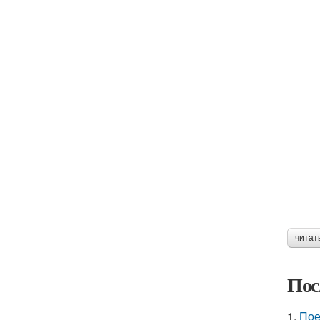
читат
Пос
1.
Пое