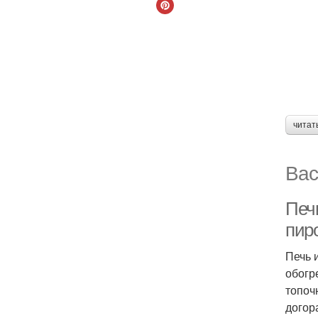
читат
Вас
Печ
пир
Печь 
обогр
топоч
догора