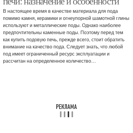
печи: назначение и особенности
В настоящее время в качестве материала для пода
помимо камня, керамики и огнеупорной шамотной глины
используют и металлические поды. Однако наиболее
Кирпичная печь
Печь на дровах
предпочтительны каменные поды. Поэтому перед тем
как купить подовую печь, прежде всего, стоит обратить
внимание на качество пода. Следует знать, что любой
под имеет ограниченный ресурс эксплуатации и
Дровяные печи
Печи для пекарни
рассчитан на определенное количество…