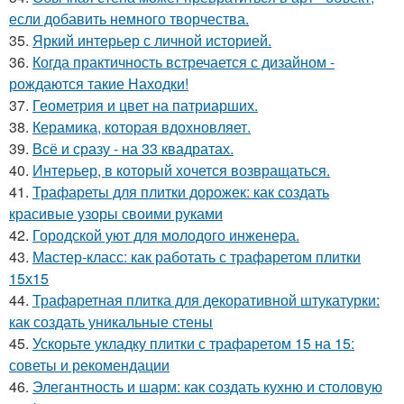
если добавить немного творчества.
35.
Яркий интерьер с личной историей.
36.
Когда практичность встречается с дизайном -
рождаются такие Находки!
37.
Геометрия и цвет на патриарших.
38.
Керамика, которая вдохновляет.
39.
Всё и сразу - на 33 квадратах.
40.
Интерьер, в который хочется возвращаться.
41.
Трафареты для плитки дорожек: как создать
красивые узоры своими руками
42.
Городской уют для молодого инженера.
43.
Мастер-класс: как работать с трафаретом плитки
15х15
44.
Трафаретная плитка для декоративной штукатурки:
как создать уникальные стены
45.
Ускорьте укладку плитки с трафаретом 15 на 15:
советы и рекомендации
46.
Элегантность и шарм: как создать кухню и столовую