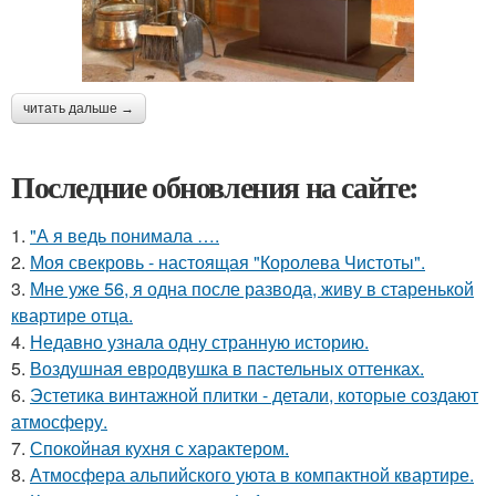
читать дальше →
Последние обновления на сайте:
1.
"А я ведь понимала ….
2.
Моя свекровь - настоящая "Королева Чистоты".
3.
Мне уже 56, я одна после развода, живу в старенькой
квартире отца.
4.
Недавно узнала одну странную историю.
5.
Воздушная евродвушка в пастельных оттенках.
6.
Эстетика винтажной плитки - детали, которые создают
атмосферу.
7.
Спокойная кухня с характером.
8.
Атмосфера альпийского уюта в компактной квартире.