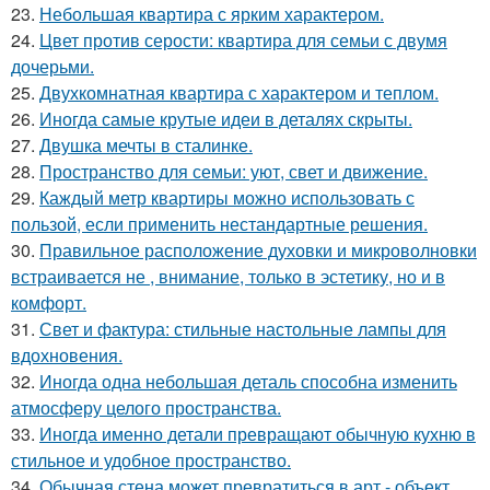
23.
Небольшая квартира с ярким характером.
24.
Цвет против серости: квартира для семьи с двумя
дочерьми.
25.
Двухкомнатная квартира с характером и теплом.
26.
Иногда самые крутые идеи в деталях скрыты.
27.
Двушка мечты в сталинке.
28.
Пространство для семьи: уют, свет и движение.
29.
Каждый метр квартиры можно использовать с
пользой, если применить нестандартные решения.
30.
Правильное расположение духовки и микроволновки
встраивается не , внимание, только в эстетику, но и в
комфорт.
31.
Свет и фактура: стильные настольные лампы для
вдохновения.
32.
Иногда одна небольшая деталь способна изменить
атмосферу целого пространства.
33.
Иногда именно детали превращают обычную кухню в
стильное и удобное пространство.
34.
Обычная стена может превратиться в арт - объект,