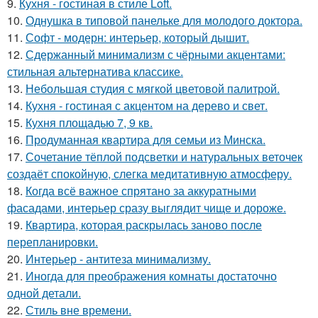
9.
Кухня - гостиная в стиле Loft.
10.
Однушка в типовой панельке для молодого доктора.
11.
Софт - модерн: интерьер, который дышит.
12.
Сдержанный минимализм с чёрными акцентами:
стильная альтернатива классике.
13.
Небольшая студия с мягкой цветовой палитрой.
14.
Кухня - гостиная с акцентом на дерево и свет.
15.
Кухня площадью 7, 9 кв.
16.
Продуманная квартира для семьи из Минска.
17.
Сочетание тёплой подсветки и натуральных веточек
создаёт спокойную, слегка медитативную атмосферу.
18.
Когда всё важное спрятано за аккуратными
фасадами, интерьер сразу выглядит чище и дороже.
19.
Квартира, которая раскрылась заново после
перепланировки.
20.
Интерьер - антитеза минимализму.
21.
Иногда для преображения комнаты достаточно
одной детали.
22.
Стиль вне времени.