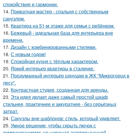
спокойствия и гармонии.
14.
Приватная мастер - спальня с собственным
санузлом.
15.
Квартира на 51-м этаже для семьи с ребёнком.
16.
Бежевый - идеальная база для интерьера вне
времени.
17.
Дизайн с комбинированными стилями.
18.
С новым годом!
19.
Спокойная кухня с тёплым характером.
20.
Яркий интерьер квартиры в сталинке.
21.
Продуманный интерьер однушки в ЖК "Микрогород в
лесу".
22.
Контрастная студия, созданная для аренды.
23.
Эта идея делает даже самый простой шкаф
стильнее, практичнее и аккуратнее - без серьёзных
затрат.
24.
Санузлы вне шаблонов: стиль, который удивляет.
25.
Умное решение, чтобы скрыть лючок с
коммуникациями, не нарушая эстетику ванной.