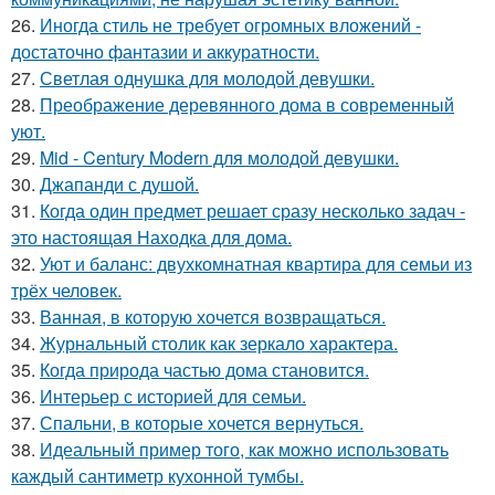
26.
Иногда стиль не требует огромных вложений -
достаточно фантазии и аккуратности.
27.
Светлая однушка для молодой девушки.
28.
Преображение деревянного дома в современный
уют.
29.
Mid - Century Modern для молодой девушки.
30.
Джапанди с душой.
31.
Когда один предмет решает сразу несколько задач -
это настоящая Находка для дома.
32.
Уют и баланс: двухкомнатная квартира для семьи из
трёх человек.
33.
Ванная, в которую хочется возвращаться.
34.
Журнальный столик как зеркало характера.
35.
Когда природа частью дома становится.
36.
Интерьер с историей для семьи.
37.
Спальни, в которые хочется вернуться.
38.
Идеальный пример того, как можно использовать
каждый сантиметр кухонной тумбы.