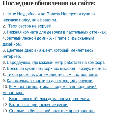
Последние обновления на сайте:
1.
"Мне Неудобно, я не Полезу Наверх": я купила
нижнюю полку, но её заняли.
2.
"Твоя сестра не ворует!
3.
Нежная комната для девочки в пастельных оттенках.
4.
Уютный лесной домик A - Frame с изысканным
дизайном.
5.
Цветные двери - акцент, который меняет весь
интерьер.
6.
Евродвушка, где каждый метр работает на комфорт.
7.
Большая кухня без верхних шкафов - воздух и стиль.
8.
Тихая роскошь с анималистичным настроением.
9.
Карамельная квартира для молодой девушки.
10.
Компактная квартира с видом на новодевичий
монастырь.
11.
Бохо - шик в тёплом домашнем прочтении.
12.
Балкон как продолжение кухни.
13.
Спальня в бирюзовой палитре: пространство