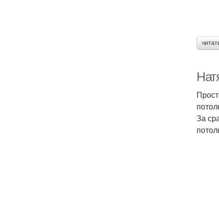
читат
Нат
Прост
потол
За ср
потол