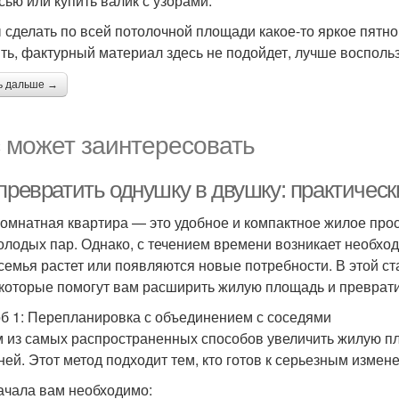
сью или купить валик с узорами.
 сделать по всей потолочной площади какое-то яркое пятно
ть, фактурный материал здесь не подойдет, лучше восполь
ь дальше →
 может заинтересовать
превратить однушку в двушку: практическ
омнатная квартира — это удобное и компактное жилое прос
олодых пар. Однако, с течением времени возникает необхо
 семья растет или появляются новые потребности. В этой с
 которые помогут вам расширить жилую площадь и преврати
б 1: Перепланировка с объединением с соседями
 из самых распространенных способов увеличить жилую пл
ней. Этот метод подходит тем, кто готов к серьезным измен
ачала вам необходимо: