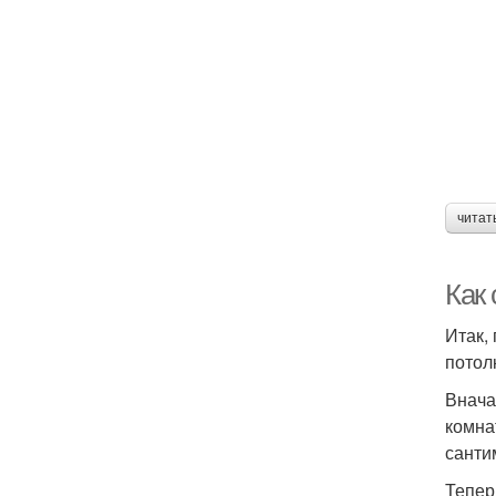
читат
Как
Итак,
потол
Внача
комна
санти
Тепер