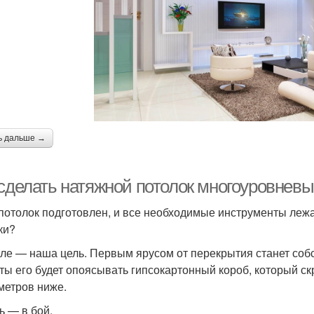
ь дальше →
 сделать натяжной потолок многоуровнев
 потолок подготовлен, и все необходимые инструменты лежа
ки?
ле — наша цель. Первым ярусом от перекрытия станет соб
ты его будет опоясывать гипсокартонный короб, который скр
метров ниже.
ь — в бой.