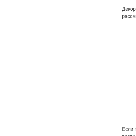
Декор
рассм
Если 