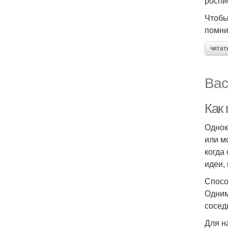
роспи
Чтобы
помни
читат
Вас
Как 
Однок
или м
когда
идеи,
Спосо
Одним
сосед
Для н