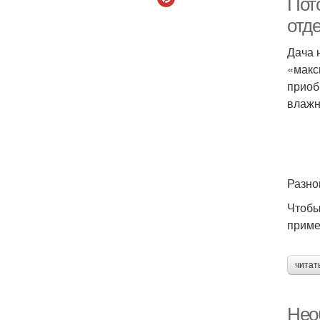
Пот
отд
Дача 
«макс
приоб
влажн
Разно
Чтобы
приме
читат
Нео