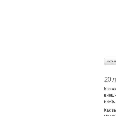
читат
20 
Казал
внешн
ниже.
Как в