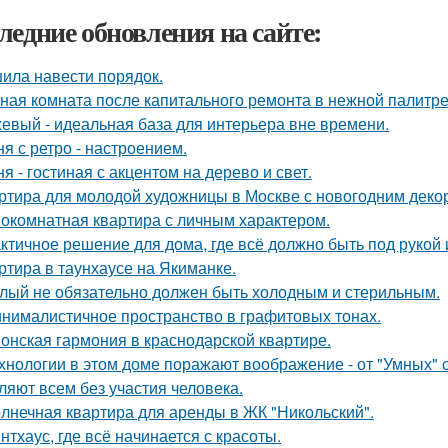
ледние обновления на сайте:
ила навести порядок.
ная комната после капитального ремонта в нежной палитре
евый - идеальная база для интерьера вне времени.
ня с ретро - настроением.
ня - гостиная с акцентом на дерево и свет.
ртира для молодой художницы в Москве с новогодним деко
окомнатная квартира с личным характером.
ктичное решение для дома, где всё должно быть под рукой и
ртира в таунхаусе на Якиманке.
лый не обязательно должен быть холодным и стерильным.
нималистичное пространство в графитовых тонах.
онская гармония в краснодарской квартире.
хнологии в этом доме поражают воображение - от "Умных" 
ляют всем без участия человека.
лнечная квартира для аренды в ЖК "Никольский".
нтхаус, где всё начинается с красоты.