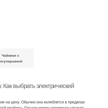
Чайники с
регулировкой
у. Как выбрать электрический
е на цену. Обычно она колеблется в пределах
стей прибора. Однако кроме стоимости следует