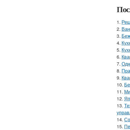
Пос
1.
Реш
2.
Ван
3.
Беж
4.
Кух
5.
Кух
6.
Ква
7.
Одн
8.
Пра
9.
Ква
10.
Бе
11.
Ми
12.
Яп
13.
Те
управ
14.
Со
15.
Пе