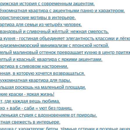
рижская история с современным акцентом.
ёхкомнатная квартира с акцентными панно и характером.
ористические мотивы в интерьере.
артира для семьи из четырёх человек.
вандовый и сливочный жёлтый: нежная смелость.
а кухня - гостиная объединяет элегантность классики и лёгк
едиземноморский минимализм с японской ноткой.
елый малиновый оттенок превращает кухню в центр притя
лтый и красный: квартира с яркими акцентами.
артира в сливовом настроении.
нная, в которую хочется возвращаться.
ухкомнатная квартира для пары.
льшая роскошь на маленькой площади.
кие краски - яркая жизнь!
т, где каждая вещь любима.
хо + ваби - саби = уют без границ.
ленькая студия с вдохновением от природы.
тная свежесть в интерьере.
нушка с характером: бетон, тёмные оттенки и розовые акце