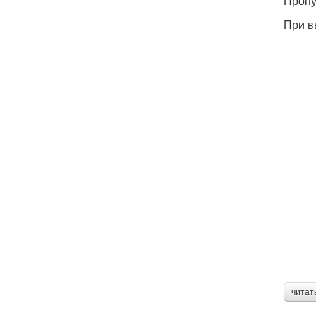
Пропу
При в
читат