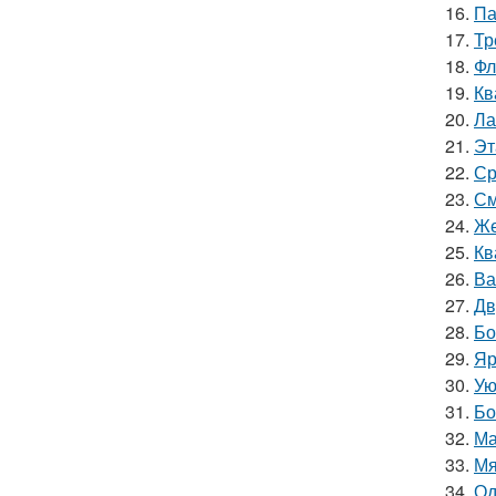
16.
Па
17.
Тр
18.
Фл
19.
Кв
20.
Ла
21.
Эт
22.
Ср
23.
См
24.
Же
25.
Кв
26.
Ва
27.
Дв
28.
Бо
29.
Яр
30.
Ую
31.
Бо
32.
Ма
33.
Мя
34.
Од