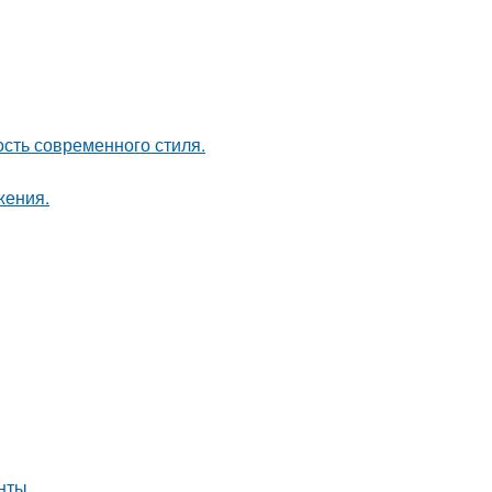
ость современного стиля.
жения.
нты.