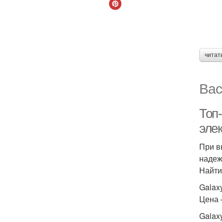
читат
Вас
Топ-
эле
При в
надеж
Найти
Galax
Цена 
Galax