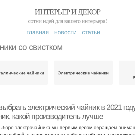
ИНТЕРЬЕР И ДЕКОР
сотни идей для вашего интерьера!
главная
новости
статьи
ники со свистком
аллические чайники
Электрические чайники
выбрать электрический чайник в 2021 год
ник, какой производитель лучше
ыборе электрочайника мы первым делом обращаем внимани
ысяч рублей, в зависимости от рабочего объема и возможно