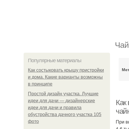
Чай
Популярные материалы
Мет
Как состыковать крышу пристройки
и дома. Какие варианты возможны
в принципе
Простой дизайн участка. Лучшие
идеи для дачи — дизайнерские
Как 
идеи для дачи и правила
чай
обустройства дачного участка 105
При в
фото
4-6 т