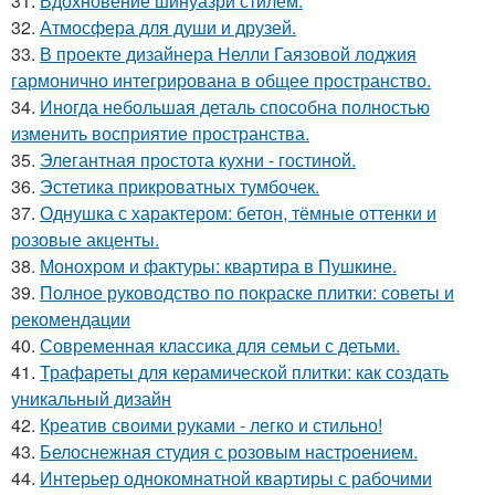
31.
Вдохновение шинуазри стилем.
32.
Атмосфера для души и друзей.
33.
В проекте дизайнера Нелли Гаязовой лоджия
гармонично интегрирована в общее пространство.
34.
Иногда небольшая деталь способна полностью
изменить восприятие пространства.
35.
Элегантная простота кухни - гостиной.
36.
Эстетика прикроватных тумбочек.
37.
Однушка с характером: бетон, тёмные оттенки и
розовые акценты.
38.
Монохром и фактуры: квартира в Пушкине.
39.
Полное руководство по покраске плитки: советы и
рекомендации
40.
Современная классика для семьи с детьми.
41.
Трафареты для керамической плитки: как создать
уникальный дизайн
42.
Креатив своими руками - легко и стильно!
43.
Белоснежная студия с розовым настроением.
44.
Интерьер однокомнатной квартиры с рабочими