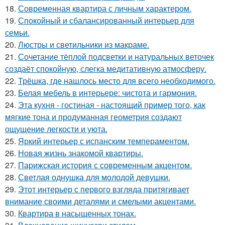
18.
Современная квартира с личным характером.
19.
Спокойный и сбалансированный интерьер для
семьи.
20.
Люстры и светильники из макраме.
21.
Сочетание тёплой подсветки и натуральных веточек
создаёт спокойную, слегка медитативную атмосферу.
22.
Трёшка, где нашлось место для всего необходимого.
23.
Белая мебель в интерьере: чистота и гармония.
24.
Эта кухня - гостиная - настоящий пример того, как
мягкие тона и продуманная геометрия создают
ощущение легкости и уюта.
25.
Яркий интерьер с испанским темпераментом.
26.
Новая жизнь знакомой квартиры.
27.
Парижская история с современным акцентом.
28.
Светлая однушка для молодой девушки.
29.
Этот интерьер с первого взгляда притягивает
внимание своими деталями и смелыми акцентами.
30.
Квартира в насыщенных тонах.