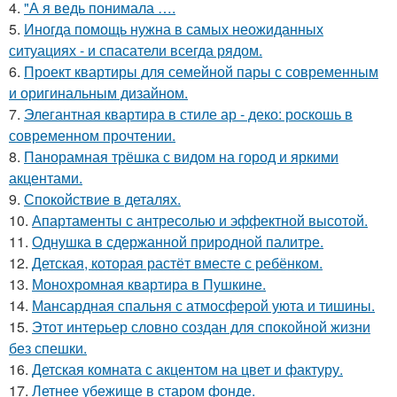
4.
"А я ведь понимала ….
5.
Иногда помощь нужна в самых неожиданных
ситуациях - и спасатели всегда рядом.
6.
Проект квартиры для семейной пары с современным
и оригинальным дизайном.
7.
Элегантная квартира в стиле ар - деко: роскошь в
современном прочтении.
8.
Панорамная трёшка с видом на город и яркими
акцентами.
9.
Спокойствие в деталях.
10.
Апартаменты с антресолью и эффектной высотой.
11.
Однушка в сдержанной природной палитре.
12.
Детская, которая растёт вместе с ребёнком.
13.
Монохромная квартира в Пушкине.
14.
Мансардная спальня с атмосферой уюта и тишины.
15.
Этот интерьер словно создан для спокойной жизни
без спешки.
16.
Детская комната с акцентом на цвет и фактуру.
17.
Летнее убежище в старом фонде.