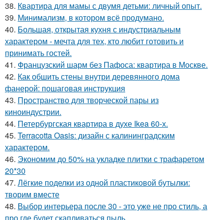
38.
Квартира для мамы с двумя детьми: личный опыт.
39.
Минимализм, в котором всё продумано.
40.
Большая, открытая кухня с индустриальным
характером - мечта для тех, кто любит готовить и
принимать гостей.
41.
Французский шарм без Пафоса: квартира в Москве.
42.
Как обшить стены внутри деревянного дома
фанерой: пошаговая инструкция
43.
Пространство для творческой пары из
киноиндустрии.
44.
Петербургская квартира в духе Ikea 60-х.
45.
Terracotta Oasis: дизайн с калининградским
характером.
46.
Экономим до 50% на укладке плитки с трафаретом
20*30
47.
Лёгкие поделки из одной пластиковой бутылки:
творим вместе
48.
Выбор интерьера после 30 - это уже не про стиль, а
про где будет скапливаться пыль.