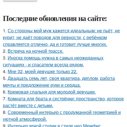
Последние обновления на сайте:
1.
Со стороны мой муж кажется идеальным: не пьёт, не
курит, не даёт поводов для ревности, с ребёнком
справляется отлично, да и готовит лучше многих.
2.
Встреча на ночной трассе.
3.
Иногда помощь нужна в самых неожиданных
ситуациях - и спасатели всегда рядом.
4.
Мне 32, моей девушке только 22.
5.
Двадцать семь лет, своя квартира, диплом, работа
мечты и предложение руки и сердца.
6.
Кремовая спальня для молодой девушки.
7.
Комната для брата и сестрёнки: пространство, которое
растёт вместе с детьми.
8.
Современный интерьер с продуманной геометрией и
уютной атмосферой.
9.
Интерьер яркой студии в стиле нео Мемфис.