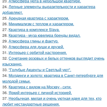
23.
Атмосфера уюта в небольшой квартире.
24.
Лепные элементы выразительности и характера
добавляют.
25.
Арендная квартира с характером.
26.
Минимализм с теплом и характером.
27.
Квартира в комплексе Slava.
28.
Квартира - муза ювелира бренды видал.
29.
Атмосфера глины и фактур.
30.
Атмосфера для души и друзей.
31.
Интерьер с орбитой настроения.
32.
Сочетание розовых и белых оттенков выглядит очень
изысканно.
33.
"Голубые Акценты и Светлый уют".
34.
Молдинги и золото: квартира в Санкт-петербурге для
молодой семьи.
35.
Квартира с видом на Москву - сити.
36.
Яркий интерьер с личной историей.
37.
Необычная, милая и очень уютная идея для тех, кто
любит нестандартные решения.