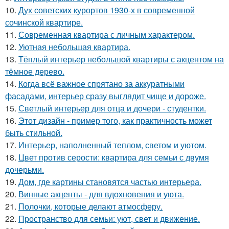
10.
Дух советских курортов 1930-х в современной
сочинской квартире.
11.
Современная квартира с личным характером.
12.
Уютная небольшая квартира.
13.
Тёплый интерьер небольшой квартиры с акцентом на
тёмное дерево.
14.
Когда всё важное спрятано за аккуратными
фасадами, интерьер сразу выглядит чище и дороже.
15.
Светлый интерьер для отца и дочери - студентки.
16.
Этот дизайн - пример того, как практичность может
быть стильной.
17.
Интерьер, наполненный теплом, светом и уютом.
18.
Цвет против серости: квартира для семьи с двумя
дочерьми.
19.
Дом, где картины становятся частью интерьера.
20.
Винные акценты - для вдохновения и уюта.
21.
Полочки, которые делают атмосферу.
22.
Пространство для семьи: уют, свет и движение.