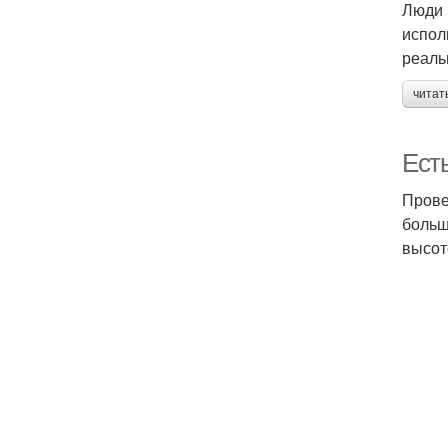
Люди 
испол
реаль
читат
Ест
Прове
больш
высот