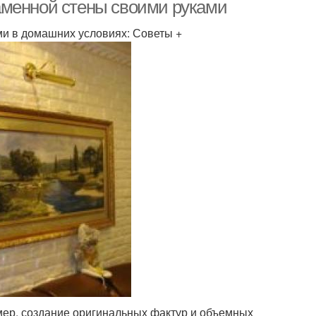
камня
аменной стены своими руками
ми в домашних условиях: Советы +
ер, создание оригинальных фактур и объемных