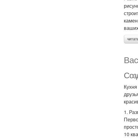
рисун
строи
камен
ваших
читат
Вас
Соз
Кухня
друзь
краси
1. Ра
Перво
прост
10 кв