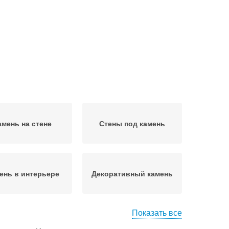
амень на стене
Стены под камень
ень в интерьере
Декоративный камень
Показать все
Раствор для будущего
мень из бетона