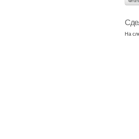
читат
Сде
На сл