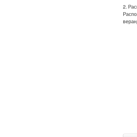
2. Ра
Распо
веран