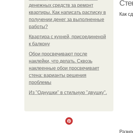
Сте
денежных средств за ремонт
квартиры. Как написать расписку в
Как с
получении денег за выполненные
работы?
Квартира с кухней, присоединеной
к балкону
Обои просвечивают после
наклейки, что делать. Сквозь
наклеенные обои просвечивает
стена: варианты решения
проблемы
Из "Однушки" в стильную "двушку".
Разно