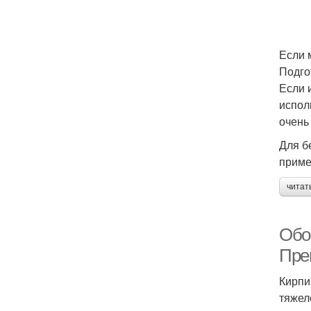
Если 
Подго
Если 
испол
очень
Для б
приме
читат
Обои
Пре
Кирпи
тяжел