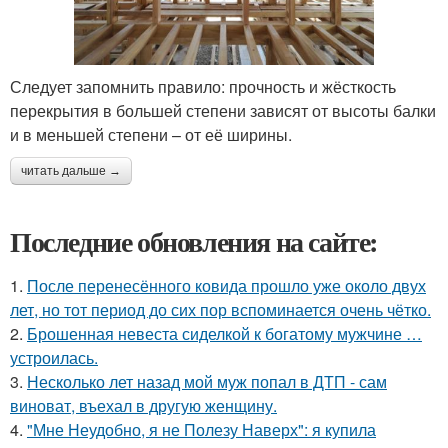
Следует запомнить правило: прочность и жёсткость
перекрытия в большей степени зависят от высоты балки
и в меньшей степени – от её ширины.
читать дальше →
Последние обновления на сайте:
1.
После перенесённого ковида прошло уже около двух
лет, но тот период до сих пор вспоминается очень чётко.
2.
Брошенная невеста сиделкой к богатому мужчине …
устроилась.
3.
Несколько лет назад мой муж попал в ДТП - сам
виноват, въехал в другую женщину.
4.
"Мне Неудобно, я не Полезу Наверх": я купила