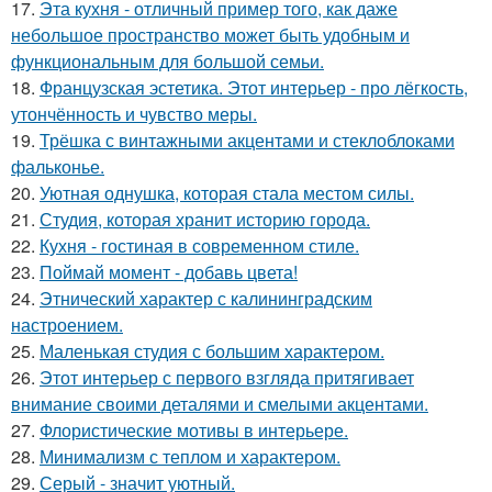
17.
Эта кухня - отличный пример того, как даже
небольшое пространство может быть удобным и
функциональным для большой семьи.
18.
Французская эстетика. Этот интерьер - про лёгкость,
утончённость и чувство меры.
19.
Трёшка с винтажными акцентами и стеклоблоками
фальконье.
20.
Уютная однушка, которая стала местом силы.
21.
Студия, которая хранит историю города.
22.
Кухня - гостиная в современном стиле.
23.
Поймай момент - добавь цвета!
24.
Этнический характер с калининградским
настроением.
25.
Маленькая студия с большим характером.
26.
Этот интерьер с первого взгляда притягивает
внимание своими деталями и смелыми акцентами.
27.
Флористические мотивы в интерьере.
28.
Минимализм с теплом и характером.
29.
Серый - значит уютный.