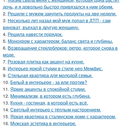
дочь, и я довольно быстро привязался к ним обеим.
2.
Решили с мужем закупить продукты на две недели.
3.
Несколько лет назад мой муж попал в ДТП - сам
виноват, въехал в другую женщину.
4.
Решила навести порядок.
5.
Монохром с характером: баланс света и глубины.
6.
Возвращение стеклоблоков: ретро, которое снова в
моде.
7.
Розовая плитка как акцент на кухне.
8.
Интерьер яркой студии в стиле нео Мемфис.
9.
Стильная квартира для молодой семьи.
10.
Белый в интерьере - за или против?
11.
Яркие акценты в спокойной студии.
12.
Минимализм, в котором есть глубина.
13.
Кухня - гостиная, в которой есть всё.
14.
Светлый интерьер с тёплым настроением.
15.
Яркая квартира в сталинском доме с характером.
16.
Мужская эстетика в интерьере.