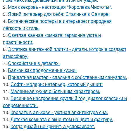
2.
Моя свекровь - настоящая "Королева Чистоты".
3.
Яркий интерьер для себя: Сталинка в Самаре.
4.
Ботанические постеры в интерьере: природная
лёгкость и стиль.
5.
Светлая ванная комната: гармония уюта и
практичности.
6.
Эстетика винтажной плитки - детали, которые создают
атмосферу.
7.
Спокойствие в деталях.
8.
Балкон как продолжение кухни.
9.
Приватная мастер - спальня с собственным санузлом.
10.
Софт - модерн: интерьер, который дышит.
11.
Маленькая кухня с большим характером.
12.
Весеннее настроение круглый год: диалог классики и
современности.
13.
Кровать в алькове - уютная архитектура сна.
14.
Детская комната с акцентом на цвет и фактуру.
15.
Когда дизайн не кричит, а успокаивает.