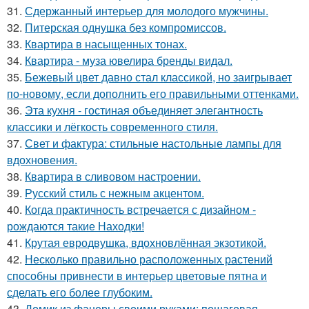
31.
Сдержанный интерьер для молодого мужчины.
32.
Питерская однушка без компромиссов.
33.
Квартира в насыщенных тонах.
34.
Квартира - муза ювелира бренды видал.
35.
Бежевый цвет давно стал классикой, но заигрывает
по-новому, если дополнить его правильными оттенками.
36.
Эта кухня - гостиная объединяет элегантность
классики и лёгкость современного стиля.
37.
Свет и фактура: стильные настольные лампы для
вдохновения.
38.
Квартира в сливовом настроении.
39.
Русский стиль с нежным акцентом.
40.
Когда практичность встречается с дизайном -
рождаются такие Находки!
41.
Крутая евродвушка, вдохновлённая экзотикой.
42.
Несколько правильно расположенных растений
способны привнести в интерьер цветовые пятна и
сделать его более глубоким.
43.
Домик из фанеры своими руками: пошаговая