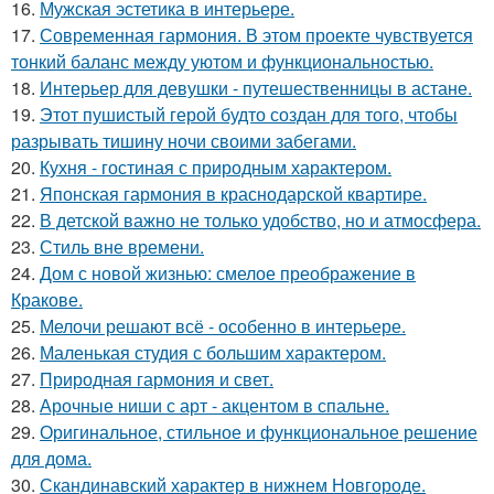
16.
Мужская эстетика в интерьере.
17.
Современная гармония. В этом проекте чувствуется
тонкий баланс между уютом и функциональностью.
18.
Интерьер для девушки - путешественницы в астане.
19.
Этот пушистый герой будто создан для того, чтобы
разрывать тишину ночи своими забегами.
20.
Кухня - гостиная с природным характером.
21.
Японская гармония в краснодарской квартире.
22.
В детской важно не только удобство, но и атмосфера.
23.
Стиль вне времени.
24.
Дом с новой жизнью: смелое преображение в
Кракове.
25.
Мелочи решают всё - особенно в интерьере.
26.
Маленькая студия с большим характером.
27.
Природная гармония и свет.
28.
Арочные ниши с арт - акцентом в спальне.
29.
Оригинальное, стильное и функциональное решение
для дома.
30.
Скандинавский характер в нижнем Новгороде.