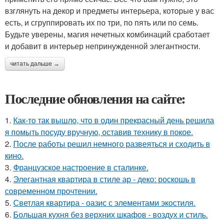
взглянуть на декор и предметы интерьера, которые у вас
есть, и сгруппировать их по три, по пять или по семь.
Будьте уверены, магия нечетных комбинаций сработает
и добавит в интерьер непринужденной элегантности.
читать дальше →
Последние обновления на сайте:
1.
Как-то так вышло, что в один прекрасный день решила
я помыть посуду вручную, оставив технику в покое.
2.
После работы решил немного развеяться и сходить в
кино.
3.
Французское настроение в сталинке.
4.
Элегантная квартира в стиле ар - деко: роскошь в
современном прочтении.
5.
Светлая квартира - оазис с элементами экостиля.
6.
Большая кухня без верхних шкафов - воздух и стиль.