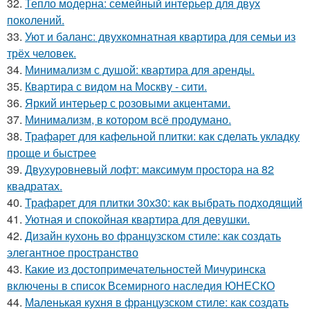
32.
Тепло модерна: семейный интерьер для двух
поколений.
33.
Уют и баланс: двухкомнатная квартира для семьи из
трёх человек.
34.
Минимализм с душой: квартира для аренды.
35.
Квартира с видом на Москву - сити.
36.
Яркий интерьер с розовыми акцентами.
37.
Минимализм, в котором всё продумано.
38.
Трафарет для кафельной плитки: как сделать укладку
проще и быстрее
39.
Двухуровневый лофт: максимум простора на 82
квадратах.
40.
Трафарет для плитки 30х30: как выбрать подходящий
41.
Уютная и спокойная квартира для девушки.
42.
Дизайн кухонь во французском стиле: как создать
элегантное пространство
43.
Какие из достопримечательностей Мичуринска
включены в список Всемирного наследия ЮНЕСКО
44.
Маленькая кухня в французском стиле: как создать