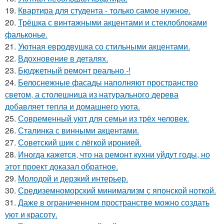
19.
Квартира для студента - только самое нужное.
20.
Трёшка с винтажными акцентами и стеклоблоками
фальконье.
21.
Уютная евродвушка со стильными акцентами.
22.
Вдохновение в деталях.
23.
Бюджетный ремонт реально -!
24.
Белоснежные фасады наполняют пространство
светом, а столешница из натурального дерева
добавляет тепла и домашнего уюта.
25.
Современный уют для семьи из трёх человек.
26.
Сталинка с винными акцентами.
27.
Советский шик с лёгкой иронией.
28.
Иногда кажется, что на ремонт кухни уйдут годы, но
этот проект доказал обратное.
29.
Молодой и дерзкий интерьер.
30.
Средиземноморский минимализм с японской ноткой.
31.
Даже в ограниченном пространстве можно создать
уют и красоту.