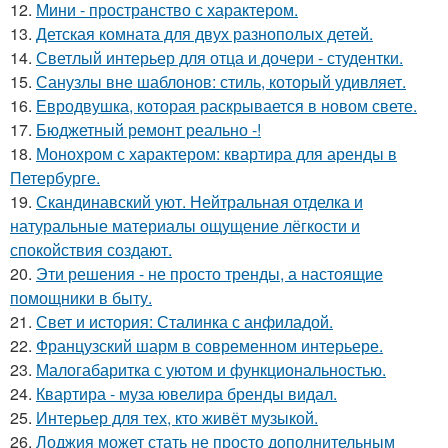
12.
Мини - пространство с характером.
13.
Детская комната для двух разнополых детей.
14.
Светлый интерьер для отца и дочери - студентки.
15.
Санузлы вне шаблонов: стиль, который удивляет.
16.
Евродвушка, которая раскрывается в новом свете.
17.
Бюджетный ремонт реально -!
18.
Монохром с характером: квартира для аренды в
Петербурге.
19.
Скандинавский уют. Нейтральная отделка и
натуральные материалы ощущение лёгкости и
спокойствия создают.
20.
Эти решения - не просто тренды, а настоящие
помощники в быту.
21.
Свет и история: Сталинка с анфиладой.
22.
Французский шарм в современном интерьере.
23.
Малогабаритка с уютом и функциональностью.
24.
Квартира - муза ювелира бренды видал.
25.
Интерьер для тех, кто живёт музыкой.
26.
Лоджия может стать не просто дополнительным