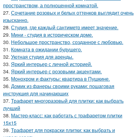
пространством, а полноценной комнатой.
27.
Сочетание розовых и белых оттенков выглядит очень
изысканно.
28.
Студия, где каждый сантиметр имеет значение.
29.
Мини - студия в историческом доме.
30.
Небольшое пространство, созданное с любовью.
31.
Комната в ожидании будущего.
32.
Уютная студия для аренды.
33.
Яркий интерьер с личной историей.
34.
Яркий интерьер с розовыми акцентами.
35.
Монохром и фактуры: квартира в Пушкине.
36.
Домик из фанеры своими руками: пошаговая
инструкция для начинающих
37.
Трафарет многоразовый для плитки: как выбрать
лучший
38.
Мастер-класс: как работать с трафаретом плитки
15х15
39.
Трафарет для покраски плитки: как выбрать и