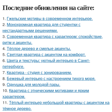
Последние обновления на сайте:
1.
Гжельские мотивы в современном интерьере.
2.
Монохромная квартира для студентки с
нестандартными решениями.
3.
Современная квартира с характером: спокойствие,
ритм и акценты.
4.
Тёплое дерево и смелые акценты.
5.
Светлая квартира с акцентом на комфорт.
6.
Цвета и текстуры: уютный интерьер в Санкт-
петербурге.
7.
Квартира - студия с зонированием.
8.
Бежевый интерьер с настроением тихого моря.
9.
Однушка для молодой пары.
10.
Квартира с этническими мотивами и ярким
характером.
11.
Тёплый интерьер небольшой квартиры с акцентом на
тёмное дерево.