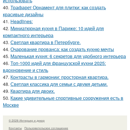
использовать
40.
Трафарет Орнамент для плитки: как создать
красивые дизайны
41.
Headlines:
42.
Миниатюрная кухня в Париже: 10 идей для
компактного интерьера
43.
Светлая квартира в Петербурге.
44.
Очарование прованса: как создать кухню мечты
45.
Маленькая кухня: 6 секретов для удобного интерьера
46.
Топ-1000 идей для французской кухни 2025:
вдохновение и стиль
47.
Контрасты в гармонии: просторная квартира.
48.
Светлая классика для семьи с двумя детьми.
49.
Квартира для двоих.
50.
Какие удивительные спортивные сооружения есть в
Москве
© 2026 Интерьер и декор
Контакты
Пользовательское соглашение