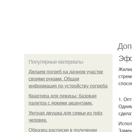
Доп
Эфф
Популярные материалы
Жилищ
Делаем погреб на дачном участке
стрем
своими руками. Общая
спосо
информация по устройству погреба
Квартира для певицы: базовая
1. Оп
палитра с яркими акцентами.
Одним
сдела
Уютная двушка для семьи из трёх
человек.
Испол
Замен
Образец расписки в получении