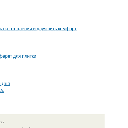
ь на отоплении и улучшить комфорт
фарет для плитки
о Дня
а.
язь