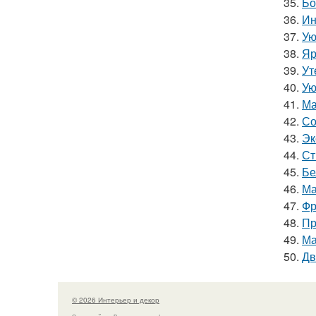
35.
Бо
36.
Ин
37.
Ую
38.
Яр
39.
Ут
40.
Ую
41.
Ма
42.
Со
43.
Эк
44.
Ст
45.
Бе
46.
Ма
47.
Фр
48.
Пр
49.
Ма
50.
Дв
© 2026 Интерьер и декор