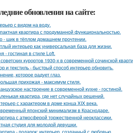
ледние обновления на сайте:
ерьер с видом на воду.
пактная квартира с продуманной функциональностью.
о - шик в тёплом домашнем прочтении.
тлый интерьер как универсальная база для жизни.
я - гостиная в стиле Loft.
 советских курортов 1930-х в современной сочинской кварт
ор и текстиль - быстрый способ интерьер обновить.
нение, которое радует глаз.
ольшая прихожая - максимум стиля.
анцузское настроение в современной кухне - гостиной.
ленькая квартира, где нет случайных решений.
терьер с характером в доме конца XIX века.
временный японский минимализм в Краснодаре.
артира с атмосферой торжественной неоклассики.
тная студия для молодой девушки.
артира - подарок: интерьер, созданный с любовью.