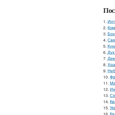
Пос
1.
Инт
2.
Ком
3.
Бох
4.
Све
5.
Кухн
6.
Дух
7.
Дек
8.
Хра
9.
Неб
10.
Фр
11.
Ма
12.
Ин
13.
Со
14.
Кв
15.
Ую
16.
Кв