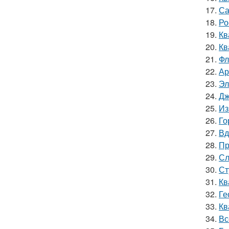
17.
Са
18.
Ро
19.
Кв
20.
Кв
21.
Фл
22.
Ар
23.
Эл
24.
Дж
25.
Из
26.
Го
27.
Вд
28.
Пр
29.
Сл
30.
Ст
31.
Кв
32.
Ге
33.
Кв
34.
Вс