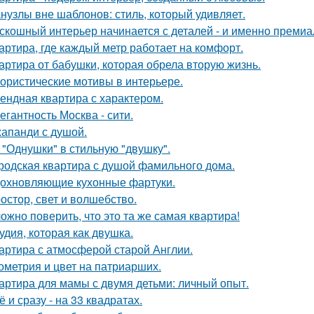
нузлы вне шаблонов: стиль, который удивляет.
скошный интерьер начинается с деталей - и именно премиа
артира, где каждый метр работает на комфорт.
артира от бабушки, которая обрела вторую жизнь.
ористические мотивы в интерьере.
ендная квартира с характером.
егантность Москва - сити.
апанди с душой.
 "Однушки" в стильную "двушку".
родская квартира с душой фамильного дома.
охновляющие кухонные фартуки.
остор, свет и волшебство.
ожно поверить, что это та же самая квартира!
удия, которая как двушка.
артира с атмосферой старой Англии.
ометрия и цвет на патриарших.
артира для мамы с двумя детьми: личный опыт.
ё и сразу - на 33 квадратах.