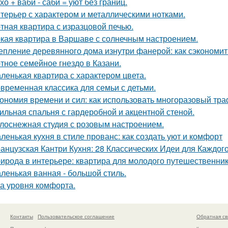
хо + ваби - саби = уют без границ.
терьер с характером и металлическими нотками.
тная квартира с изразцовой печью.
кая квартира в Варшаве с солнечным настроением.
епление деревянного дома изнутри фанерой: как сэкономит
тное семейное гнездо в Казани.
ленькая квартира с характером цвета.
временная классика для семьи с детьми.
ономия времени и сил: как использовать многоразовый тра
ильная спальня с гардеробной и акцентной стеной.
лоснежная студия с розовым настроением.
ленькая кухня в стиле прованс: как создать уют и комфорт
анцузская Кантри Кухня: 28 Классических Идеи для Каждог
ирода в интерьере: квартира для молодого путешественник
ленькая ванная - большой стиль.
а уровня комфорта.
Контакты
Пользовательское соглашение
Обратная св