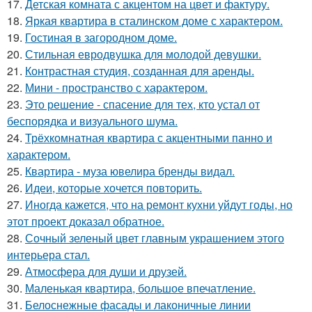
17.
Детская комната с акцентом на цвет и фактуру.
18.
Яркая квартира в сталинском доме с характером.
19.
Гостиная в загородном доме.
20.
Стильная евродвушка для молодой девушки.
21.
Контрастная студия, созданная для аренды.
22.
Мини - пространство с характером.
23.
Это решение - спасение для тех, кто устал от
беспорядка и визуального шума.
24.
Трёхкомнатная квартира с акцентными панно и
характером.
25.
Квартира - муза ювелира бренды видал.
26.
Идеи, которые хочется повторить.
27.
Иногда кажется, что на ремонт кухни уйдут годы, но
этот проект доказал обратное.
28.
Сочный зеленый цвет главным украшением этого
интерьера стал.
29.
Атмосфера для души и друзей.
30.
Маленькая квартира, большое впечатление.
31.
Белоснежные фасады и лаконичные линии