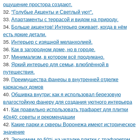
ощущение простора создают.
32.
"Голубые Акценты и Светлый уют".
33.
Апартаменты с террасой и видом на природу.
34.
Больше акцентов! Интерьер оживает, когда в нём
есть яркие детали.
35.
Интерьер с изящной меланхолией.
36.
Как в загородном доме, но в городе.
37.
Минимализм, в котором всё продумано.
38.
Яркий интерьер для семьи, влюблённой в
путешествия.
39.
Преимущества фанеры в внутренней отделке
каркасных домов
40.
Обшивка внутри: как я использовал березовую
влагостойкую фанеру для создания уютного интерьера
41.
Как правильно использовать трафарет для плитки
40x40: советы и рекомендации
42.
Какие парки и скверы Воронежа имеют историческое
значение
43.
Экономим до 50% на укладке плитки с трафаретом