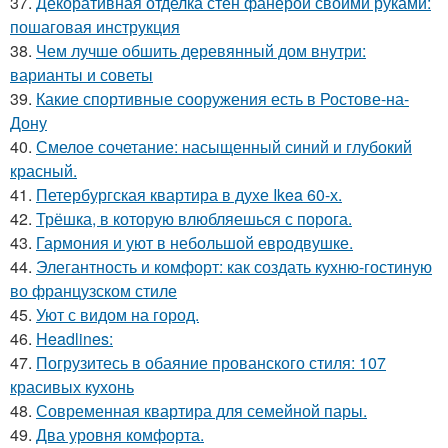
37.
Декоративная отделка стен фанерой своими руками:
пошаговая инструкция
38.
Чем лучше обшить деревянный дом внутри:
варианты и советы
39.
Какие спортивные сооружения есть в Ростове-на-
Дону
40.
Смелое сочетание: насыщенный синий и глубокий
красный.
41.
Петербургская квартира в духе Ikea 60-х.
42.
Трёшка, в которую влюбляешься с порога.
43.
Гармония и уют в небольшой евродвушке.
44.
Элегантность и комфорт: как создать кухню-гостиную
во французском стиле
45.
Уют с видом на город.
46.
Headlines:
47.
Погрузитесь в обаяние прованского стиля: 107
красивых кухонь
48.
Современная квартира для семейной пары.
49.
Два уровня комфорта.