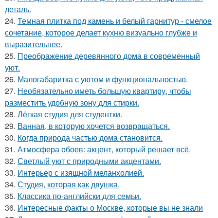
деталь.
24.
Темная плитка под камень и белый гарнитур - смелое
сочетание, которое делает кухню визуально глубже и
выразительнее.
25.
Преображение деревянного дома в современный
уют.
26.
Малогабаритка с уютом и функциональностью.
27.
Необязательно иметь большую квартиру, чтобы
разместить удобную зону для стирки.
28.
Лёгкая студия для студентки.
29.
Ванная, в которую хочется возвращаться.
30.
Когда природа частью дома становится.
31.
Атмосфера обоев: акцент, который решает всё.
32.
Светлый уют с природными акцентами.
33.
Интерьер с изящной меланхолией.
34.
Студия, которая как двушка.
35.
Классика по-английски для семьи.
36.
Интересные факты о Москве, которые вы не знали