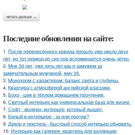
читать дальше →
Последние обновления на сайте:
1.
После перенесённого ковида прошло уже около двух
лет, но тот период до сих пор вспоминается очень чётко.
2.
Мне 30 лет, уже пять лет как я замужем за
замечательным мужчиной, ему 35.
3.
Монохром с характером: баланс света и глубины.
4.
Квартира с атмосферой английской классики.
5.
Бохо - шик в тёплом домашнем прочтении.
6.
Светлый интерьер как универсальная база для жизни.
7.
Софт - модерн: интерьер, который дышит.
8.
Белый в интерьере - за или против?
9.
Декор и текстиль - быстрый способ интерьер обновить.
10.
Интерьер как галерея: квартира для коллекции