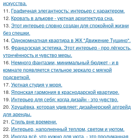
искусства.
11.
Графичная элегантность: интерьер с характером.
12.
Кровать в алькове - уютная архитектура сна.
13.
Этот интерьер словно создан для спокойной жизни
без спешки.
14.
Однокомнатная квартира в ЖК "Движение Тушино".
15.
Французская эстетика. Этот интерьер - про лёгкость,
утончённость и чувство меры.
16.
Немного фантазии, минимальный бюджет - и в
комнате появляется стильное зеркало с мягкой
подсветкой.
17.
Уютная студия у моря.
18.
Японская гармония в краснодарской квартире.
19.
Интерьер для себя: когда дизайн - это чувство.
20.
Хрущёвка, которая удивляет: дизайнерский апгрейд
для аренды.
21.
Стиль вне времени.
22.
Интерьер, наполненный теплом, светом и уютом.
23.
Иногда всё, что нужно для уюта, - это продуманная