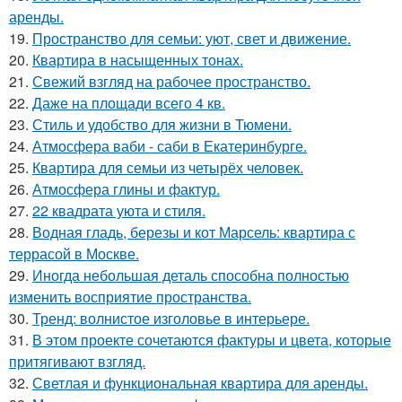
аренды.
19.
Пространство для семьи: уют, свет и движение.
20.
Квартира в насыщенных тонах.
21.
Свежий взгляд на рабочее пространство.
22.
Даже на площади всего 4 кв.
23.
Стиль и удобство для жизни в Тюмени.
24.
Атмосфера ваби - саби в Екатеринбурге.
25.
Квартира для семьи из четырёх человек.
26.
Атмосфера глины и фактур.
27.
22 квадрата уюта и стиля.
28.
Водная гладь, березы и кот Марсель: квартира с
террасой в Москве.
29.
Иногда небольшая деталь способна полностью
изменить восприятие пространства.
30.
Тренд: волнистое изголовье в интерьере.
31.
В этом проекте сочетаются фактуры и цвета, которые
притягивают взгляд.
32.
Светлая и функциональная квартира для аренды.