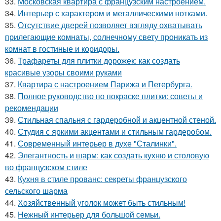
33.
Московская квартира с французским настроением.
34.
Интерьер с характером и металлическими нотками.
35.
Отсутствие дверей позволяет взгляду охватывать
прилегающие комнаты, солнечному свету проникать из
комнат в гостиные и коридоры.
36.
Трафареты для плитки дорожек: как создать
красивые узоры своими руками
37.
Квартира с настроением Парижа и Петербурга.
38.
Полное руководство по покраске плитки: советы и
рекомендации
39.
Стильная спальня с гардеробной и акцентной стеной.
40.
Студия с яркими акцентами и стильным гардеробом.
41.
Современный интерьер в духе "Сталинки".
42.
Элегантность и шарм: как создать кухню и столовую
во французском стиле
43.
Кухня в стиле прованс: секреты французского
сельского шарма
44.
Хозяйственный уголок может быть стильным!
45.
Нежный интерьер для большой семьи.