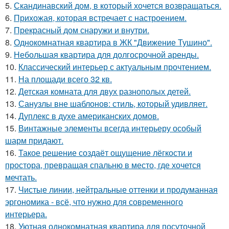
5.
Скандинавский дом, в который хочется возвращаться.
6.
Прихожая, которая встречает с настроением.
7.
Прекрасный дом снаружи и внутри.
8.
Однокомнатная квартира в ЖК "Движение Тушино".
9.
Небольшая квартира для долгосрочной аренды.
10.
Классический интерьер с актуальным прочтением.
11.
На площади всего 32 кв.
12.
Детская комната для двух разнополых детей.
13.
Санузлы вне шаблонов: стиль, который удивляет.
14.
Дуплекс в духе американских домов.
15.
Винтажные элементы всегда интерьеру особый
шарм придают.
16.
Такое решение создаёт ощущение лёгкости и
простора, превращая спальню в место, где хочется
мечтать.
17.
Чистые линии, нейтральные оттенки и продуманная
эргономика - всё, что нужно для современного
интерьера.
18.
Уютная однокомнатная квартира для посуточной