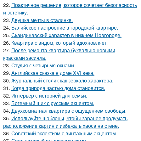
22.
Практичное решение, которое сочетает безопасность
и эстетику.
23.
Двушка мечты в сталинке.
24.
Балийское настроение в городской квартире.
25.
Скандинавский характер в нижнем Новгороде.
26.
Квартира с видом, который вдохновляет.
27.
После ремонта квартира буквально новыми
красками засияла.
28.
Студия с четырьмя окнами.
29.
Английская сказка в доме XVI века.
30.
Журнальный столик как зеркало характера.
31.
Когда природа частью дома становится.
32.
Интерьер с историей для семьи.
33.
Богемный шик с русским акцентом.
34.
Двухкомнатная квартира с ощущением свободы.
35.
Используйте шаблоны, чтобы заранее продумать
расположение картин и избежать хаоса на стене.
36.
Советский эклектизм с винтажным акцентом.
37.
Свет, который вы сделали сами.