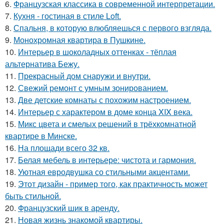
6.
Французская классика в современной интерпретации.
7.
Кухня - гостиная в стиле Loft.
8.
Спальня, в которую влюбляешься с первого взгляда.
9.
Монохромная квартира в Пушкине.
10.
Интерьер в шоколадных оттенках - тёплая
альтернатива Бежу.
11.
Прекрасный дом снаружи и внутри.
12.
Свежий ремонт с умным зонированием.
13.
Две детские комнаты с похожим настроением.
14.
Интерьер с характером в доме конца XIX века.
15.
Микс цвета и смелых решений в трёхкомнатной
квартире в Минске.
16.
На площади всего 32 кв.
17.
Белая мебель в интерьере: чистота и гармония.
18.
Уютная евродвушка со стильными акцентами.
19.
Этот дизайн - пример того, как практичность может
быть стильной.
20.
Французский шик в аренду.
21.
Новая жизнь знакомой квартиры.