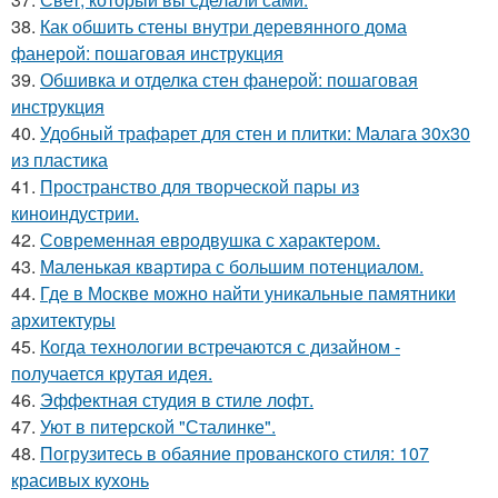
38.
Как обшить стены внутри деревянного дома
фанерой: пошаговая инструкция
39.
Обшивка и отделка стен фанерой: пошаговая
инструкция
40.
Удобный трафарет для стен и плитки: Малага 30х30
из пластика
41.
Пространство для творческой пары из
киноиндустрии.
42.
Современная евродвушка с характером.
43.
Маленькая квартира с большим потенциалом.
44.
Где в Москве можно найти уникальные памятники
архитектуры
45.
Когда технологии встречаются с дизайном -
получается крутая идея.
46.
Эффектная студия в стиле лофт.
47.
Уют в питерской "Сталинке".
48.
Погрузитесь в обаяние прованского стиля: 107
красивых кухонь