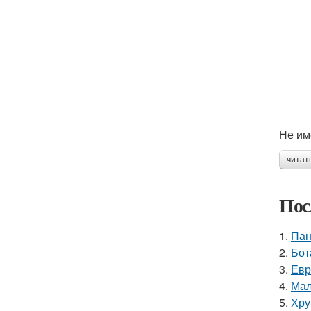
Не им
читат
Пос
1.
Пан
2.
Бот
3.
Евр
4.
Мал
5.
Хру