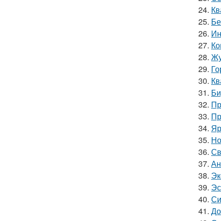
24.
Кв
25.
Бе
26.
Ин
27.
Ко
28.
Жу
29.
Го
30.
Кв
31.
Би
32.
Пр
33.
Пр
34.
Яр
35.
Но
36.
Св
37.
Ан
38.
Эк
39.
Эс
40.
Си
41.
До