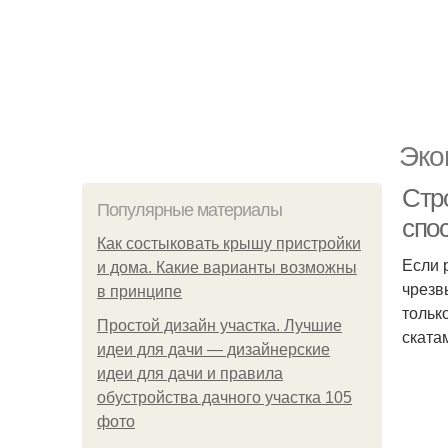
Эко
Стр
Популярные материалы
спо
Как состыковать крышу пристройки
Если 
и дома. Какие варианты возможны
чрезв
в принципе
тольк
Простой дизайн участка. Лучшие
ската
идеи для дачи — дизайнерские
идеи для дачи и правила
обустройства дачного участка 105
фото