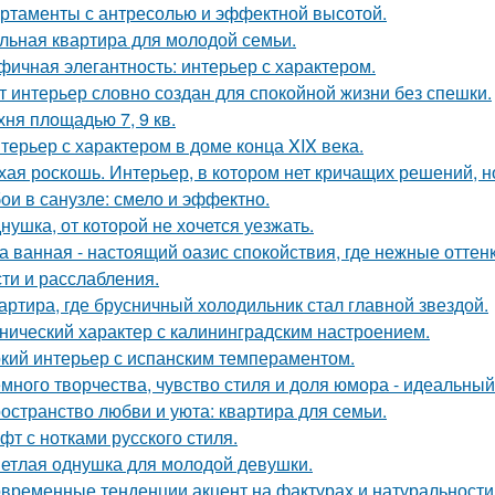
ртаменты с антресолью и эффектной высотой.
льная квартира для молодой семьи.
фичная элегантность: интерьер с характером.
т интерьер словно создан для спокойной жизни без спешки.
хня площадью 7, 9 кв.
терьер с характером в доме конца XIX века.
хая роскошь. Интерьер, в котором нет кричащих решений, н
ои в санузле: смело и эффектно.
нушка, от которой не хочется уезжать.
а ванная - настоящий оазис спокойствия, где нежные отт
сти и расслабления.
артира, где брусничный холодильник стал главной звездой.
нический характер с калининградским настроением.
кий интерьер с испанским темпераментом.
много творчества, чувство стиля и доля юмора - идеальны
остранство любви и уюта: квартира для семьи.
фт с нотками русского стиля.
етлая однушка для молодой девушки.
временные тенденции акцент на фактурах и натуральности