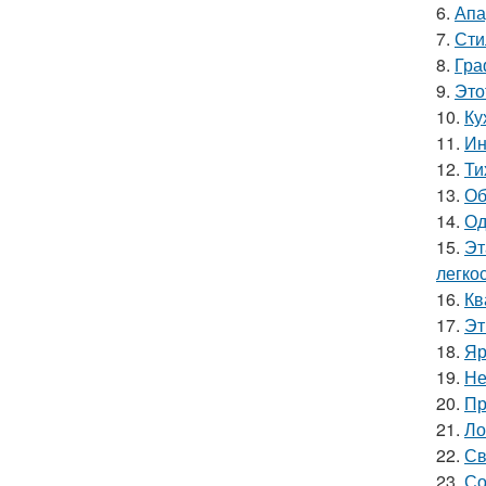
6.
Апа
7.
Сти
8.
Гра
9.
Это
10.
Ку
11.
Ин
12.
Ти
13.
Об
14.
Од
15.
Эт
легко
16.
Кв
17.
Эт
18.
Яр
19.
Не
20.
Пр
21.
Ло
22.
Св
23.
Со