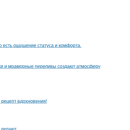
о есть ощущение статуса и комфорта.
енки и мраморные переливы создают атмосферу
й рецепт вдохновения!
 делают.