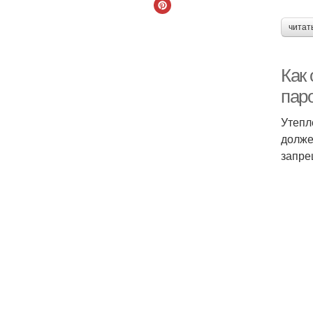
читат
Как
пар
Утепл
долже
запре