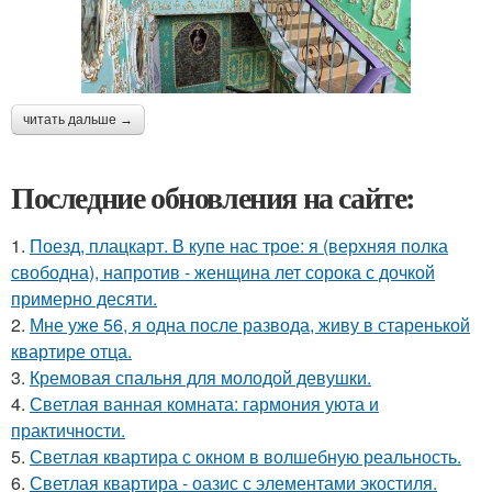
читать дальше →
Последние обновления на сайте:
1.
Поезд, плацкарт. В купе нас трое: я (верхняя полка
свободна), напротив - женщина лет сорока с дочкой
примерно десяти.
2.
Мне уже 56, я одна после развода, живу в старенькой
квартире отца.
3.
Кремовая спальня для молодой девушки.
4.
Светлая ванная комната: гармония уюта и
практичности.
5.
Светлая квартира с окном в волшебную реальность.
6.
Светлая квартира - оазис с элементами экостиля.