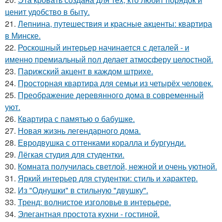
ценит удобство в быту.
21.
Лепнина, путешествия и красные акценты: квартира
в Минске.
22.
Роскошный интерьер начинается с деталей - и
именно премиальный пол делает атмосферу целостной.
23.
Парижский акцент в каждом штрихе.
24.
Просторная квартира для семьи из четырёх человек.
25.
Преображение деревянного дома в современный
уют.
26.
Квартира с памятью о бабушке.
27.
Новая жизнь легендарного дома.
28.
Евродвушка с оттенками коралла и бургунди.
29.
Лёгкая студия для студентки.
30.
Комната получилась светлой, нежной и очень уютной.
31.
Яркий интерьер для студентки: стиль и характер.
32.
Из "Однушки" в стильную "двушку".
33.
Тренд: волнистое изголовье в интерьере.
34.
Элегантная простота кухни - гостиной.