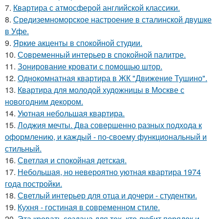
7.
Квартира с атмосферой английской классики.
8.
Средиземноморское настроение в сталинской двушке
в Уфе.
9.
Яркие акценты в спокойной студии.
10.
Современный интерьер в спокойной палитре.
11.
Зонирование кровати с помощью штор.
12.
Однокомнатная квартира в ЖК "Движение Тушино".
13.
Квартира для молодой художницы в Москве с
новогодним декором.
14.
Уютная небольшая квартира.
15.
Лоджия мечты. Два совершенно разных подхода к
оформлению, и каждый - по-своему функциональный и
стильный.
16.
Светлая и спокойная детская.
17.
Небольшая, но невероятно уютная квартира 1974
года постройки.
18.
Светлый интерьер для отца и дочери - студентки.
19.
Кухня - гостиная в современном стиле.
20.
Эта кровать создана для тех, кто любит порядок и