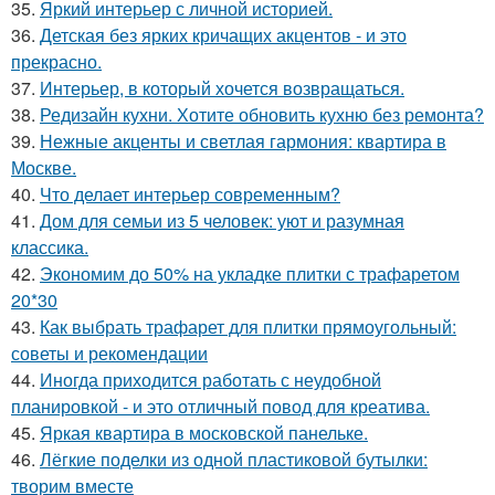
35.
Яркий интерьер с личной историей.
36.
Детская без ярких кричащих акцентов - и это
прекрасно.
37.
Интерьер, в который хочется возвращаться.
38.
Редизайн кухни. Хотите обновить кухню без ремонта?
39.
Нежные акценты и светлая гармония: квартира в
Москве.
40.
Что делает интерьер современным?
41.
Дом для семьи из 5 человек: уют и разумная
классика.
42.
Экономим до 50% на укладке плитки с трафаретом
20*30
43.
Как выбрать трафарет для плитки прямоугольный:
советы и рекомендации
44.
Иногда приходится работать с неудобной
планировкой - и это отличный повод для креатива.
45.
Яркая квартира в московской панельке.
46.
Лёгкие поделки из одной пластиковой бутылки:
творим вместе