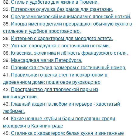
32.
Стиль и удобство для жизни в Тюмени.
33.
Питерская однушка без рамок для фантазии.
34.
Средиземноморский минимализм с японской ноткой.
35.
Иногда именно детали превращают обычную кухню в
стильное и удобное пространство.
36.
Интерьер с характером для молодого эстета.
37.
Уютная евродвушка с восточными нотками.
38.
Классика, эклектика и лёгкость французского стиля.
39.
Мансардная магия Петербурга.
40.
Парижская студия размером с гостиничный номер.
41.
Правильная отделка стен гипсокартоном в
деревянном доме: пошаговое руководство
42.
Пространство для творческой пары из
киноиндустрии.
43.
Главный акцент в любом интерьере - хвостатый
любимец.
44.
Какие ночные клубы и бары популярны среди
молодежи в Калининграде
45.
Сталинка с характером: белая кухня и винтажные