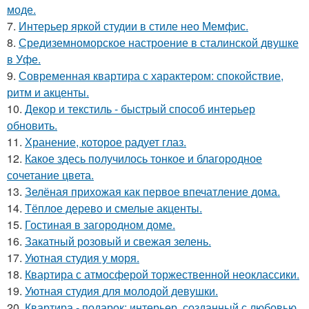
моде.
7.
Интерьер яркой студии в стиле нео Мемфис.
8.
Средиземноморское настроение в сталинской двушке
в Уфе.
9.
Современная квартира с характером: спокойствие,
ритм и акценты.
10.
Декор и текстиль - быстрый способ интерьер
обновить.
11.
Хранение, которое радует глаз.
12.
Какое здесь получилось тонкое и благородное
сочетание цвета.
13.
Зелёная прихожая как первое впечатление дома.
14.
Тёплое дерево и смелые акценты.
15.
Гостиная в загородном доме.
16.
Закатный розовый и свежая зелень.
17.
Уютная студия у моря.
18.
Квартира с атмосферой торжественной неоклассики.
19.
Уютная студия для молодой девушки.
20.
Квартира - подарок: интерьер, созданный с любовью.