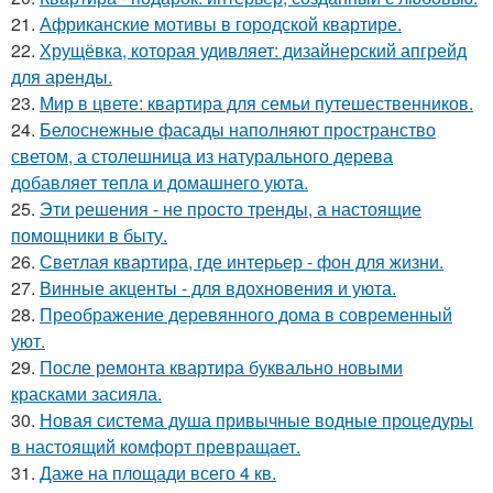
21.
Африканские мотивы в городской квартире.
22.
Хрущёвка, которая удивляет: дизайнерский апгрейд
для аренды.
23.
Мир в цвете: квартира для семьи путешественников.
24.
Белоснежные фасады наполняют пространство
светом, а столешница из натурального дерева
добавляет тепла и домашнего уюта.
25.
Эти решения - не просто тренды, а настоящие
помощники в быту.
26.
Светлая квартира, где интерьер - фон для жизни.
27.
Винные акценты - для вдохновения и уюта.
28.
Преображение деревянного дома в современный
уют.
29.
После ремонта квартира буквально новыми
красками засияла.
30.
Новая система душа привычные водные процедуры
в настоящий комфорт превращает.
31.
Даже на площади всего 4 кв.