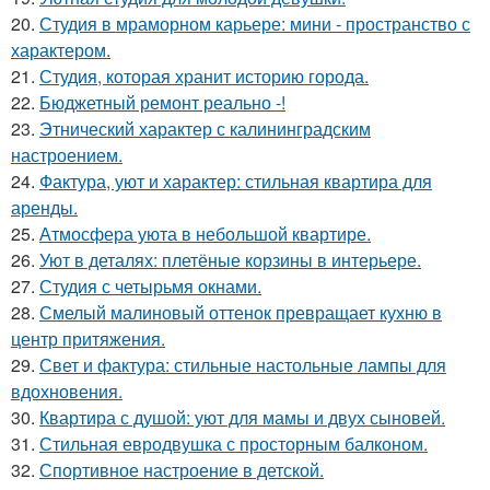
20.
Студия в мраморном карьере: мини - пространство с
характером.
21.
Студия, которая хранит историю города.
22.
Бюджетный ремонт реально -!
23.
Этнический характер с калининградским
настроением.
24.
Фактура, уют и характер: стильная квартира для
аренды.
25.
Атмосфера уюта в небольшой квартире.
26.
Уют в деталях: плетёные корзины в интерьере.
27.
Студия с четырьмя окнами.
28.
Смелый малиновый оттенок превращает кухню в
центр притяжения.
29.
Свет и фактура: стильные настольные лампы для
вдохновения.
30.
Квартира с душой: уют для мамы и двух сыновей.
31.
Стильная евродвушка с просторным балконом.
32.
Спортивное настроение в детской.