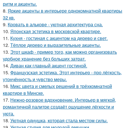
ритм и акценты.
8.
Яркие акценты в интерьере однокомнатной квартиры
32 кв.
9.
Кровать в алькове - уютная архитектура сна.
10.
Японская эстетика в московской квартире.
11.
Кухня - гостиная с акцентом на дерево и свет.
12.
Тёплое дерево и выразительные акценты.
13.
Этот шкаф - пример того, как можно организовать
удобное хранение без больших затрат.
14.
Диван как главный акцент гостиной.
15.
Французская эстетика. Этот интерьер - про лёгкость,
утончённость и чувство меры.
16.
Микс цвета и смелых решений в трёхкомнатной
квартире в Минске.
17.
Нежно-розовое вдохновение. Интерьер в мягкой,
романтичной палитре создаёт ощущение лёгкости и
уюта.
18.
Уютная однушка, которая стала местом силы.
19.
Уютная студия для молодой девушки.