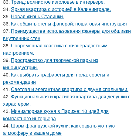
33.
Тренд: волнистое изголовье в интерьере.
34.
Яркая квартира с историей в Калининграде.
35.
Новая жизнь Сталинки.
36.
Как обшить стены фанерой: пошаговая инструкция
37.
Преимущества использования фанеры для обшивки
внутренних стен
38.
Современная классика с жизнерадостным
настроением.
39.
Пространство для творческой пары из
киноиндустрии.
40.
Как выбрать трафареты для пола: советы и
рекомендации
41.
Светлая и элегантная квартира с двумя спальнями.
42.
Функциональная и красивая квартира для девушки с
характером.
43.
Миниатюрная кухня в Париже: 10 идей для
компактного интерьера
44.
Шарм французской кухни: как создать уютную
атмосферу в вашем доме