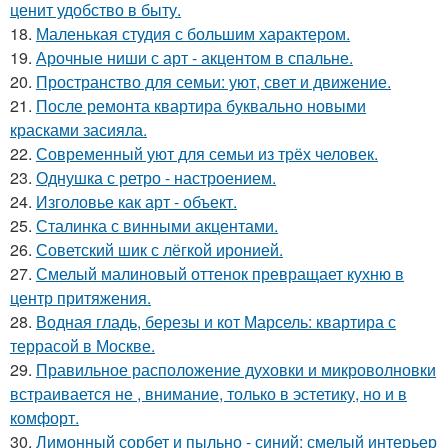
ценит удобство в быту.
18.
Маленькая студия с большим характером.
19.
Арочные ниши с арт - акцентом в спальне.
20.
Пространство для семьи: уют, свет и движение.
21.
После ремонта квартира буквально новыми
красками засияла.
22.
Современный уют для семьи из трёх человек.
23.
Однушка с ретро - настроением.
24.
Изголовье как арт - объект.
25.
Сталинка с винными акцентами.
26.
Советский шик с лёгкой иронией.
27.
Смелый малиновый оттенок превращает кухню в
центр притяжения.
28.
Водная гладь, березы и кот Марсель: квартира с
террасой в Москве.
29.
Правильное расположение духовки и микроволновки
встраивается не , внимание, только в эстетику, но и в
комфорт.
30.
Лимонный сорбет и пыльно - синий: смелый интерьер