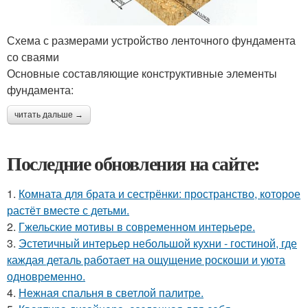
Схема с размерами устройство ленточного фундамента
со сваями
Основные составляющие конструктивные элементы
фундамента:
читать дальше →
Последние обновления на сайте:
1.
Комната для брата и сестрёнки: пространство, которое
растёт вместе с детьми.
2.
Гжельские мотивы в современном интерьере.
3.
Эстетичный интерьер небольшой кухни - гостиной, где
каждая деталь работает на ощущение роскоши и уюта
одновременно.
4.
Нежная спальня в светлой палитре.