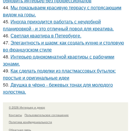
обновить интерьер без профессионалов
44.
Мы показываем красивую террасу с потрясающим
видом на горы.
45.
Иногда приходится работать с неудобной
планировкой - и это отличный повод для креатива.
46.
Светлая квартира в Петербурге.
47.
Элегантность и шарм: как создать кухню и столовую
во французском стиле
48.
Интерьер однокомнатной квартиры с рабочими
зонами.
49.
Как сделать поделки из пластмассовых бутылок:
простые и оригинальные идеи
50.
Двушка в чёрно - бежевых тонах для молодого
холостяка.
© 2026 Интерьер и декор
Контакты
Пользовательское соглашение
Политика конфидециальности
Обратная связь