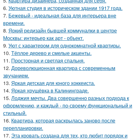
5.
Квартира дизайнера, созданная для себя.
6.
Уютная студия в историческом здании 1917 года.
7.
Бежевый - идеальная база для интерьера вне
времени.
8.
Яркий редизайн бывшей коммуналки в центре
Москвы: интерьер как арт - объект.
9.
Уют с характером для однокомнатной квартиры.
10.
Тёплое дерево и смелые акценты.
11.
Просторная и светлая спальня.
12.
Дореволюционная квартира с современным
звучанием.
13.
Яркая детская для юного хоккеиста.
14.
Яркая хрущёвка в Калининграде.
15.
Лоджия мечты. Два совершенно разных подхода к
оформлению, и каждый - по-своему функциональный и
стильный.
16.
Квартира, которая раскрылась заново после
перепланировки.
17.
Эта кровать создана для тех, кто любит порядок и