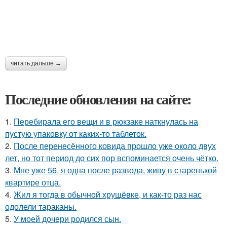
читать дальше →
Последние обновления на сайте:
1.
Перебирала его вещи и в рюкзаке наткнулась на
пустую упаковку от каких-то таблеток.
2.
После перенесённого ковида прошло уже около двух
лет, но тот период до сих пор вспоминается очень чётко.
3.
Мне уже 56, я одна после развода, живу в старенькой
квартире отца.
4.
Жил я тогда в обычной хрущёвке, и как-то раз нас
одолели тараканы.
5.
У моей дочери родился сын.