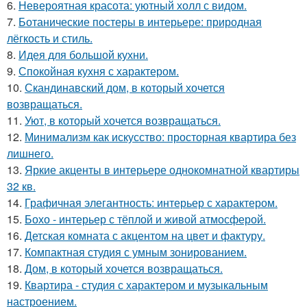
6.
Невероятная красота: уютный холл с видом.
7.
Ботанические постеры в интерьере: природная
лёгкость и стиль.
8.
Идея для большой кухни.
9.
Спокойная кухня с характером.
10.
Скандинавский дом, в который хочется
возвращаться.
11.
Уют, в который хочется возвращаться.
12.
Минимализм как искусство: просторная квартира без
лишнего.
13.
Яркие акценты в интерьере однокомнатной квартиры
32 кв.
14.
Графичная элегантность: интерьер с характером.
15.
Бохо - интерьер с тёплой и живой атмосферой.
16.
Детская комната с акцентом на цвет и фактуру.
17.
Компактная студия с умным зонированием.
18.
Дом, в который хочется возвращаться.
19.
Квартира - студия с характером и музыкальным
настроением.