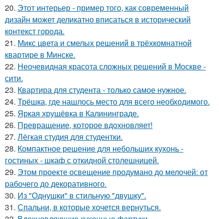
20.
Этот интерьер - пример того, как современный
дизайн может деликатно вписаться в исторический
контекст города.
21.
Микс цвета и смелых решений в трёхкомнатной
квартире в Минске.
22.
Неочевидная красота сложных решений в Москве -
сити.
23.
Квартира для студента - только самое нужное.
24.
Трёшка, где нашлось место для всего необходимого.
25.
Яркая хрущёвка в Калининграде.
26.
Превращение, которое вдохновляет!
27.
Лёгкая студия для студентки.
28.
Компактное решение для небольших кухонь -
гостиных - шкаф с откидной столешницей.
29.
Этом проекте освещение продумано до мелочей: от
рабочего до декоративного.
30.
Из "Однушки" в стильную "двушку".
31.
Спальни, в которые хочется вернуться.
32.
Вдохновляющие кухонные фартуки.