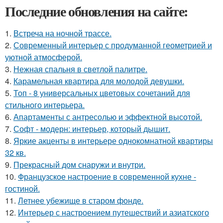
Последние обновления на сайте:
1.
Встреча на ночной трассе.
2.
Современный интерьер с продуманной геометрией и
уютной атмосферой.
3.
Нежная спальня в светлой палитре.
4.
Карамельная квартира для молодой девушки.
5.
Топ - 8 универсальных цветовых сочетаний для
стильного интерьера.
6.
Апартаменты с антресолью и эффектной высотой.
7.
Софт - модерн: интерьер, который дышит.
8.
Яркие акценты в интерьере однокомнатной квартиры
32 кв.
9.
Прекрасный дом снаружи и внутри.
10.
Французское настроение в современной кухне -
гостиной.
11.
Летнее убежище в старом фонде.
12.
Интерьер с настроением путешествий и азиатского