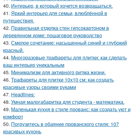
40.
Интерьер, в который хочется возвращаться.
41.
Яркий интерьер для семьи, влюблённой в
путешествия.
42.
Правильная отделка стен гипсокартоном в
деревянном доме: пошаговое руководство
43.
Смелое сочетание: насыщенный синий и глубокий
красный.
44.
Многоразовые трафареты для плитки: как сделать
ваш интерьер уникальным
45.
Минимализм для активного ритма жизни.
46.
Трафареты для плитки 10х10 см: как создать
красивые узоры своими руками
47.
Headlines:
48.
Умная малогабаритка для студента - математика.
49.
Маленькая кухня в стиле прованс: как создать уют и
комфорт
50.
Погрузитесь в обаяние прованского стиля: 107
красивых кухонь