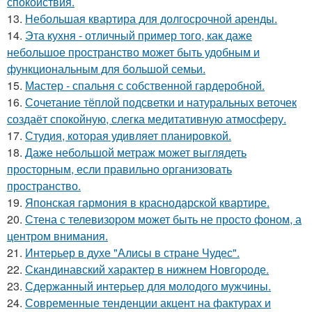
спокойствия.
13.
Небольшая квартира для долгосрочной аренды.
14.
Эта кухня - отличный пример того, как даже
небольшое пространство может быть удобным и
функциональным для большой семьи.
15.
Мастер - спальня с собственной гардеробной.
16.
Сочетание тёплой подсветки и натуральных веточек
создаёт спокойную, слегка медитативную атмосферу.
17.
Студия, которая удивляет планировкой.
18.
Даже небольшой метраж может выглядеть
просторным, если правильно организовать
пространство.
19.
Японская гармония в краснодарской квартире.
20.
Стена с телевизором может быть не просто фоном, а
центром внимания.
21.
Интерьер в духе "Алисы в стране Чудес".
22.
Скандинавский характер в нижнем Новгороде.
23.
Сдержанный интерьер для молодого мужчины.
24.
Современные тенденции акцент на фактурах и