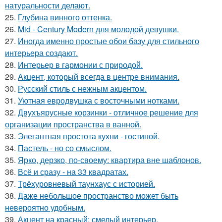
натуральности делают.
25.
Глубина винного оттенка.
26.
Mid - Century Modern для молодой девушки.
27.
Иногда именно простые обои базу для стильного
интерьера создают.
28.
Интерьер в гармонии с природой.
29.
Акцент, который всегда в центре внимания.
30.
Русский стиль с нежным акцентом.
31.
Уютная евродвушка с восточными нотками.
32.
Двухъярусные корзинки - отличное решение для
организации пространства в ванной.
33.
Элегантная простота кухни - гостиной.
34.
Пастель - но со смыслом.
35.
Ярко, дерзко, по-своему: квартира вне шаблонов.
36.
Всё и сразу - на 33 квадратах.
37.
Трёхуровневый таунхаус с историей.
38.
Даже небольшое пространство может быть
невероятно удобным.
39.
Акцент на красный: смелый интерьер.