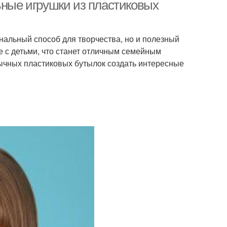
поделок
бутылок
ьные игрушки из пластиковых
нальный способ для творчества, но и полезный
Бутылки в
Тканевые игрушки
е с детьми, что станет отличным семейным
овательных целях
бычных пластиковых бутылок создать интересные