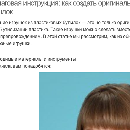
аговая инструкция: как создать оригинал
ылок
ние игрушек из пластиковых бутылок — это не только ориги
Бутылки для детей
Идеи для игрушек
б утилизации пластика. Такие игрушки можно сделать вмест
образ
препровождением. В этой статье мы рассмотрим, как из о
езные игрушки.
Поделки из
Игрушки из бутылок
астиковых бутылок
одимые материалы и инструменты
ачала вам понадобятся: