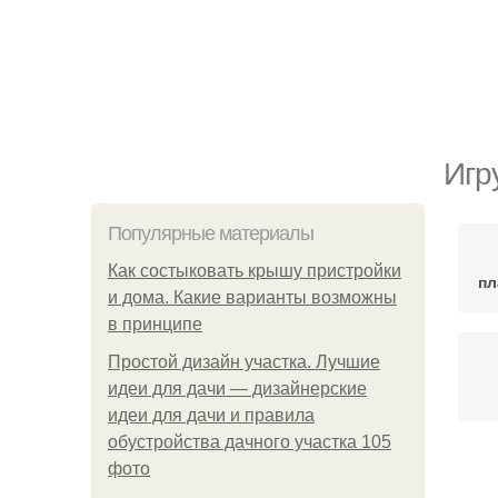
Игр
Популярные материалы
Как состыковать крышу пристройки
пл
и дома. Какие варианты возможны
в принципе
Простой дизайн участка. Лучшие
идеи для дачи — дизайнерские
идеи для дачи и правила
обустройства дачного участка 105
фото
Пл