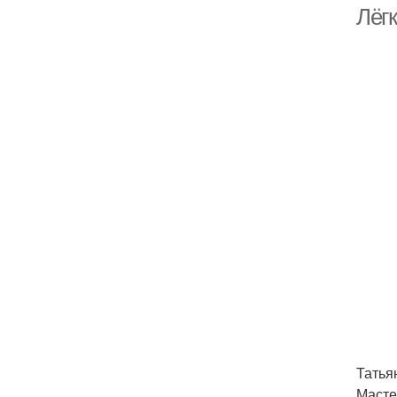
Лёг
Татья
Масте