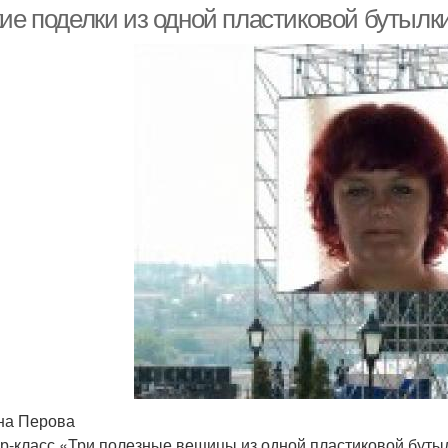
кие поделки из одной пластиковой бутылк
на Перова
р-класс «Три полезные вещицы из одной пластиковой буты