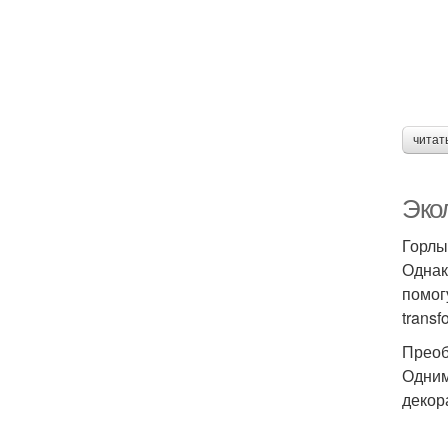
читат
Эко
Горлы
Однак
помог
trans
Преоб
Одним
декор