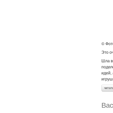
© Фот
Это о
Шла в
подел
идей,
игруш
читат
Вас