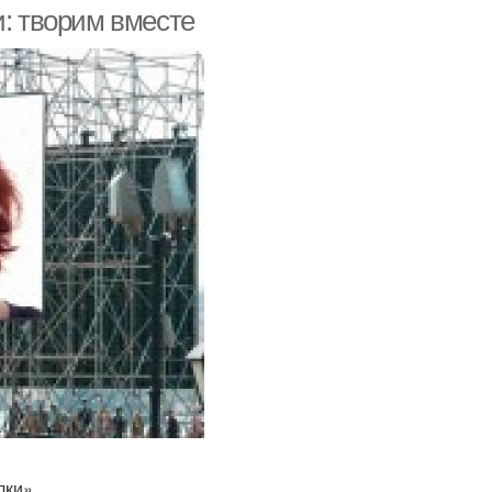
и: творим вместе
лки»