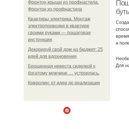
Пош
Фронтон крыши из профнастила.
Фронтон из профнастила
бут
Квартиры электрика. Монтаж
Созда
электропроводки в квартире
спосо
своими руками — пошаговая
время
инструкция
и пол
Декорируй свой дом на бюджет: 25
идей для вдохновения
пл
Необх
Для н
Брошенная невеста сиделкой к
богатому мужчине … устроилась.
Ковролин: от идеи до реализации