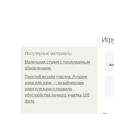
Игр
Популярные материалы
Маленькая студия с продуманным
пл
обновлением.
Простой дизайн участка. Лучшие
идеи для дачи — дизайнерские
идеи для дачи и правила
обустройства дачного участка 105
фото