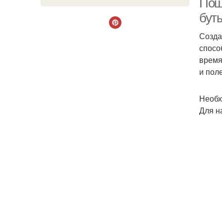
Пош
бут
Созда
спосо
время
и пол
Необх
Для н