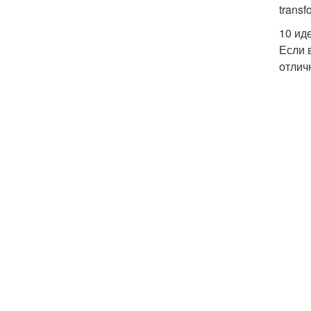
trans
10 ид
Если 
отлич