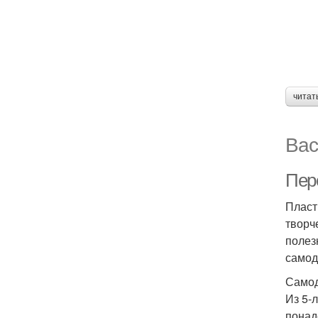
читат
Вас
Пер
Пласт
творч
полез
самод
Самод
Из 5-
понад