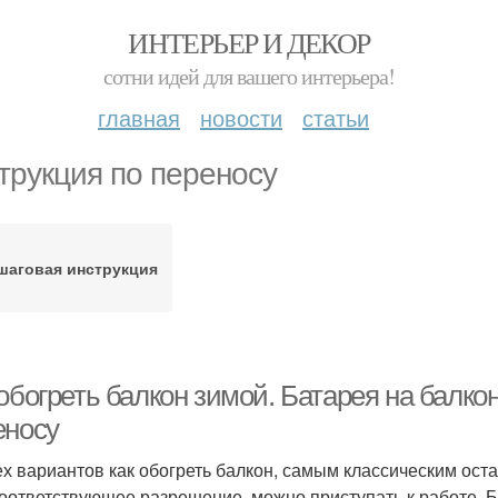
ИНТЕРЬЕР И ДЕКОР
сотни идей для вашего интерьера!
главная
новости
статьи
трукция по переносу
шаговая инструкция
обогреть балкон зимой. Батарея на балко
еносу
ех вариантов как обогреть балкон, самым классическим ост
соответствующее разрешение, можно приступать к работе. 