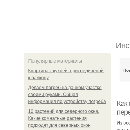
Инс
Популярные материалы
По
Квартира с кухней, присоединеной
к балкону
Делаем погреб на дачном участке
своими руками. Общая
информация по устройству погреба
Как 
пер
10 растений для северного окна.
Какие комнатные растения
Из вс
подходят для северных окон
есть 