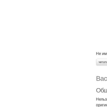
Не им
читат
Вас
Обш
Нельз
ориги