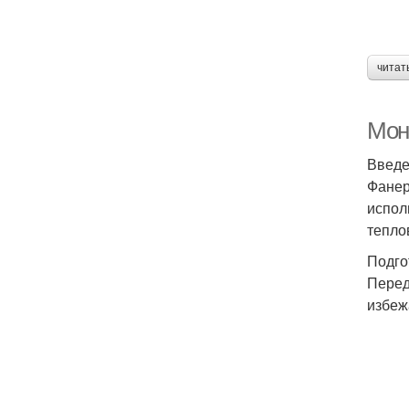
читат
Мон
Введ
Фанер
испол
тепло
Подго
Перед
избеж