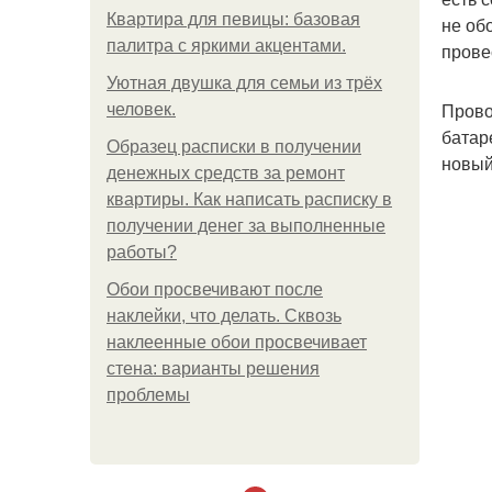
Квартира для певицы: базовая
не об
палитра с яркими акцентами.
прове
Уютная двушка для семьи из трёх
Прово
человек.
батар
Образец расписки в получении
новый
денежных средств за ремонт
квартиры. Как написать расписку в
получении денег за выполненные
работы?
Обои просвечивают после
наклейки, что делать. Сквозь
наклеенные обои просвечивает
стена: варианты решения
проблемы