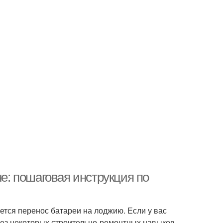
не: пошаговая инструкция по
ается перенос батареи на лоджию. Если у вас
Без некоторых строительно-ремонтных навыков