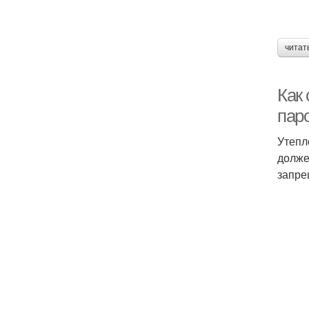
читат
Как
пар
Утепл
долже
запре