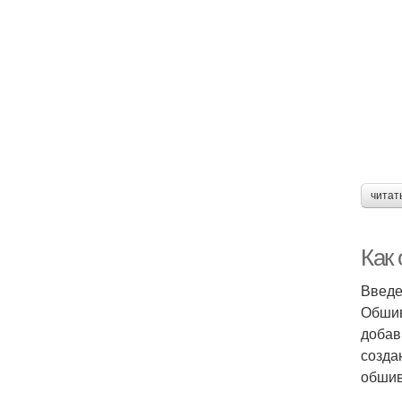
читат
Как
Введ
Обшив
добав
созда
обшив