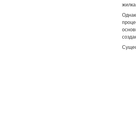
жилка
Однак
проце
основ
созда
Сущес