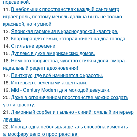
подсветкой.
11.
В небольших пространствах каждый сантиметр
играет роль, поэтому мебель должна быть не только
красивой, но и умной.
12.
Японская гармония в краснодарской квартире.
13.
Квартира для семьи, которая живёт на два города.
14.
Стиль вне времени.
15.
Дуплекс в духе американских домов.
16.
Немного творчества, чувство стиля и доля юмора -
идеальный рецепт вдохновения!
17.
Пентхаус, где всё начинается с красоты.
18.
Интерьер с зелёными акцентами.
19.
Mid - Century Modern для молодой девушки.
20.
Даже в ограниченном пространстве можно создать
уют и красоту.
21.
Лимонный сорбет и пыльно - синий: смелый интерьер
двушки.
22.
Иногда одна небольшая деталь способна изменить
атмосферу целого пространства.