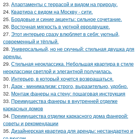
23.
Апартаменты с террасой и видом на природу.
24.
Квартира с видом на Москву - сити.
25.
Бордовые и синие акценты: сильное сочетание.
26.
Восточная мягкость в уютной евродвушке.
27.
Этот интерьер сразу влюбляет в себя: уютный,
современный и тёплый.
28.
Универсальный, но не скучный: стильная двушка для
аренды.
29.
Стильная неоклассика. Небольшая квартира в стиле
неоклассики светлой и элегантной получилась.
30.
Интерьер, в который хочется возвращаться.
31.
Дарк - минимализм: строго, выразительно, удобно.
32.
Монтаж фанеры на стену: пошаговая инструкция
33.
Преимущества фанеры в внутренней отделке
каркасных домов
34.
Преимущества отделки каркасного дома фанерой:
советы и рекомендации
35.
Дизайнерская квартира для аренды: нестандартно и
со вкусом.