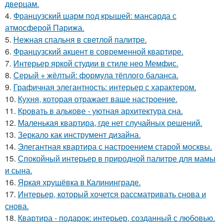
дверцам.
4.
Французский шарм под крышей: мансарда с
атмосферой Парижа.
5.
Нежная спальня в светлой палитре.
6.
Французский акцент в современной квартире.
7.
Интерьер яркой студии в стиле нео Мемфис.
8.
Серый + жёлтый: формула тёплого баланса.
9.
Графичная элегантность: интерьер с характером.
10.
Кухня, которая отражает ваше настроение.
11.
Кровать в алькове - уютная архитектура сна.
12.
Маленькая квартира, где нет случайных решений.
13.
Зеркало как инструмент дизайна.
14.
Элегантная квартира с настроением старой москвы.
15.
Спокойный интерьер в природной палитре для мамы
и сына.
16.
Яркая хрущёвка в Калининграде.
17.
Интерьер, который хочется рассматривать снова и
снова.
18.
Квартира - подарок: интерьер, созданный с любовью.