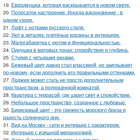
19.
Евродвушка, которая раскрывается в новом свете.
20.
Полосатое настроение. Иногда вдохновение - в
одном узоре.
21.
Лофт с нотками русского стиля.
22.
Уют в деталях: плетёные корзины в интерьере.
23.
Малогабаритка с уютом и функциональностью.
24.
Однушка в матовых тонах: спокойствие и глубина.
25.
Студия с четырьмя окнами.
26.
Бежевый цвет давно стал классикой, но заигрывает
по-новому, если дополнить его правильными оттенками.
27.
Лоджия может стать не просто дополнительным
пространством, а полноценной комнатой.
28.
Квартира с террасой, где царит свет и спокойствие.
29.
Небольшое пространство, созданное с любовью.
30.
Бирюзовый цвет - это свежесть морского бриза и
радость солнечного дня.
31.
Вид на Москву - сити и интерьер с характером.
32.
Интерьер с изящной меланхолией.
33.
Уютный интерьер для семьи с детьми.