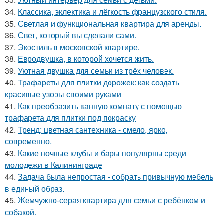
34.
Классика, эклектика и лёгкость французского стиля.
35.
Светлая и функциональная квартира для аренды.
36.
Свет, который вы сделали сами.
37.
Экостиль в московской квартире.
38.
Евродвушка, в которой хочется жить.
39.
Уютная двушка для семьи из трёх человек.
40.
Трафареты для плитки дорожек: как создать
красивые узоры своими руками
41.
Как преобразить ванную комнату с помощью
трафарета для плитки под покраску
42.
Тренд: цветная сантехника - смело, ярко,
современно.
43.
Какие ночные клубы и бары популярны среди
молодежи в Калининграде
44.
Задача была непростая - собрать привычную мебель
в единый образ.
45.
Жемчужно-серая квартира для семьи с ребёнком и
собакой.