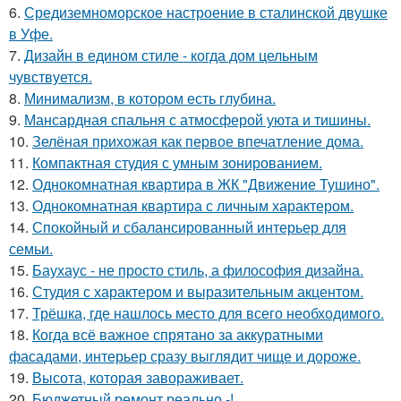
6.
Средиземноморское настроение в сталинской двушке
в Уфе.
7.
Дизайн в едином стиле - когда дом цельным
чувствуется.
8.
Минимализм, в котором есть глубина.
9.
Мансардная спальня с атмосферой уюта и тишины.
10.
Зелёная прихожая как первое впечатление дома.
11.
Компактная студия с умным зонированием.
12.
Однокомнатная квартира в ЖК "Движение Тушино".
13.
Однокомнатная квартира с личным характером.
14.
Спокойный и сбалансированный интерьер для
семьи.
15.
Баухаус - не просто стиль, а философия дизайна.
16.
Студия с характером и выразительным акцентом.
17.
Трёшка, где нашлось место для всего необходимого.
18.
Когда всё важное спрятано за аккуратными
фасадами, интерьер сразу выглядит чище и дороже.
19.
Высота, которая завораживает.
20.
Бюджетный ремонт реально -!