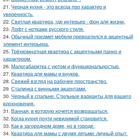
21.
Черная кухня - это всегда про характер и
уверенность.
22.
Светлая квартира, где интерьер - фон для жизни.
23.
Лофт с нотками русского стиля.
24.
Обычный предмет мебели превратился в акцентный
элемент интерьера.
25.
Трёхкомнатная квартира с акцентными панно и
характером.
26.
Малогабаритка с уютом и функциональностью.
27.
Квартира для мамы и внуков.
28.
Свежий взгляд на рабочее пространство.
29.
Сталинка с винными акцентами.
30.
Черный в спальне. Стильные варианты для вашего
вдохновения.
31.
Ванная, в которую хочется возвращаться.
32.
Когда кухня почти невидимой становится.
33.
Как в загородном доме, но в городе.
34.
Квартира для мамы с двумя детьми: личный опыт.