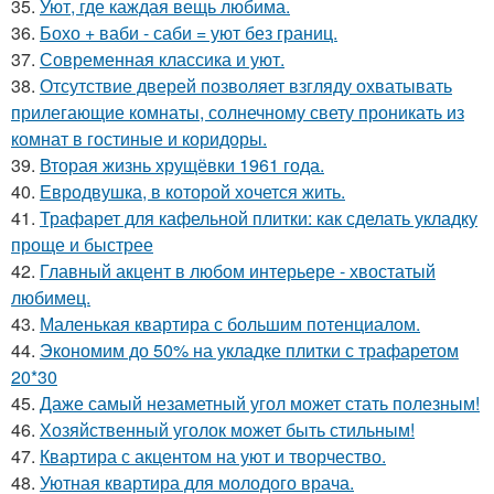
35.
Уют, где каждая вещь любима.
36.
Бохо + ваби - саби = уют без границ.
37.
Современная классика и уют.
38.
Отсутствие дверей позволяет взгляду охватывать
прилегающие комнаты, солнечному свету проникать из
комнат в гостиные и коридоры.
39.
Вторая жизнь хрущёвки 1961 года.
40.
Евродвушка, в которой хочется жить.
41.
Трафарет для кафельной плитки: как сделать укладку
проще и быстрее
42.
Главный акцент в любом интерьере - хвостатый
любимец.
43.
Маленькая квартира с большим потенциалом.
44.
Экономим до 50% на укладке плитки с трафаретом
20*30
45.
Даже самый незаметный угол может стать полезным!
46.
Хозяйственный уголок может быть стильным!
47.
Квартира с акцентом на уют и творчество.
48.
Уютная квартира для молодого врача.