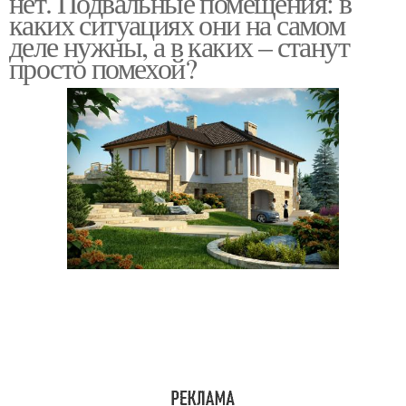
нет. Подвальные помещения: в
каких ситуациях они на самом
деле нужны, а в каких – станут
просто помехой?
Погреб в подвале
Подвал от погреба
Подвал в
Вход в подвал
многоквартирном доме