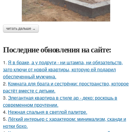
читать дальше →
Последние обновления на сайте:
1.
Я в браке, а у подруги - ни штампа, ни обязательств,
зато ключи от новой квартиры, которую ей подарил
обеспеченный мужчина.
2.
Комната для брата и сестрёнки: пространство, которое
растёт вместе с детьми.
3.
Элегантная квартира в стиле ар - деко: роскошь в
современном прочтении.
4.
Нежная спальня в светлой палитре.
5.
Лёгкий интерьер с характером: минимализм, сканди и
нотки бохо.