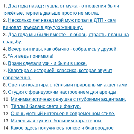
1.
Два года назад я ушла от мужа - отношения были
тяжёлые, терпеть дальше просто не могла.
2.
Несколько лет назад мой муж попал в ДТП - сам
виноват, въехал в другую женщину.
3.
Два года мы были вместе - любовь, страсть, планы на
свадьбу.
4.
Вечер пятницы, как обычно - собрались у друзей.
5.
"А я ведь понимала!
6.
Врачи сделали узи - и были в шоке.
7.
Квартира с историей: классика, которая звучит
современно.
8.
Светлая квартира с тёплыми природными акцентами.
9.
Студия с французским настроением для аренды.
10.
Минималистичная однушка с глубокими акцентами.
11.
Тёплый баланс света и фактур.
12.
Очень уютный интерьер в современном стиле.
13.
Маленькая кухня с большим характером.
14.
Какое здесь получилось тонкое и благородное