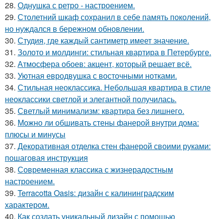
28.
Однушка с ретро - настроением.
29.
Столетний шкаф сохранил в себе память поколений,
но нуждался в бережном обновлении.
30.
Студия, где каждый сантиметр имеет значение.
31.
Золото и молдинги: стильная квартира в Петербурге.
32.
Атмосфера обоев: акцент, который решает всё.
33.
Уютная евродвушка с восточными нотками.
34.
Стильная неоклассика. Небольшая квартира в стиле
неоклассики светлой и элегантной получилась.
35.
Светлый минимализм: квартира без лишнего.
36.
Можно ли обшивать стены фанерой внутри дома:
плюсы и минусы
37.
Декоративная отделка стен фанерой своими руками:
пошаговая инструкция
38.
Современная классика с жизнерадостным
настроением.
39.
Terracotta Oasis: дизайн с калининградским
характером.
40.
Как создать уникальный дизайн с помощью