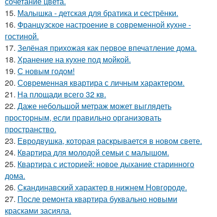
сочетание цвета.
15.
Малышка - детская для братика и сестрёнки.
16.
Французское настроение в современной кухне -
гостиной.
17.
Зелёная прихожая как первое впечатление дома.
18.
Хранение на кухне под мойкой.
19.
С новым годом!
20.
Современная квартира с личным характером.
21.
На площади всего 32 кв.
22.
Даже небольшой метраж может выглядеть
просторным, если правильно организовать
пространство.
23.
Евродвушка, которая раскрывается в новом свете.
24.
Квартира для молодой семьи с малышом.
25.
Квартира с историей: новое дыхание старинного
дома.
26.
Скандинавский характер в нижнем Новгороде.
27.
После ремонта квартира буквально новыми
красками засияла.