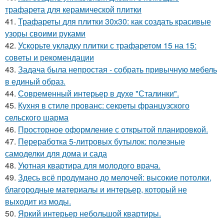
трафарета для керамической плитки
41.
Трафареты для плитки 30х30: как создать красивые
узоры своими руками
42.
Ускорьте укладку плитки с трафаретом 15 на 15:
советы и рекомендации
43.
Задача была непростая - собрать привычную мебель
в единый образ.
44.
Современный интерьер в духе "Сталинки".
45.
Кухня в стиле прованс: секреты французского
сельского шарма
46.
Просторное оформление с открытой планировкой.
47.
Переработка 5-литровых бутылок: полезные
самоделки для дома и сада
48.
Уютная квартира для молодого врача.
49.
Здесь всё продумано до мелочей: высокие потолки,
благородные материалы и интерьер, который не
выходит из моды.
50.
Яркий интерьер небольшой квартиры.