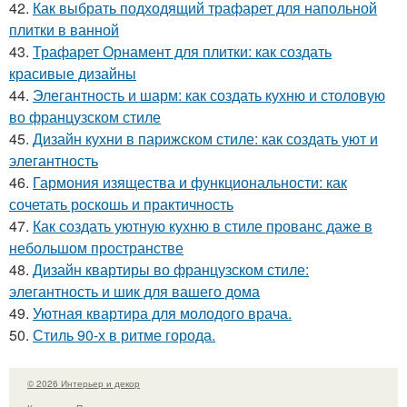
42.
Как выбрать подходящий трафарет для напольной
плитки в ванной
43.
Трафарет Орнамент для плитки: как создать
красивые дизайны
44.
Элегантность и шарм: как создать кухню и столовую
во французском стиле
45.
Дизайн кухни в парижском стиле: как создать уют и
элегантность
46.
Гармония изящества и функциональности: как
сочетать роскошь и практичность
47.
Как создать уютную кухню в стиле прованс даже в
небольшом пространстве
48.
Дизайн квартиры во французском стиле:
элегантность и шик для вашего дома
49.
Уютная квартира для молодого врача.
50.
Стиль 90-х в ритме города.
© 2026 Интерьер и декор