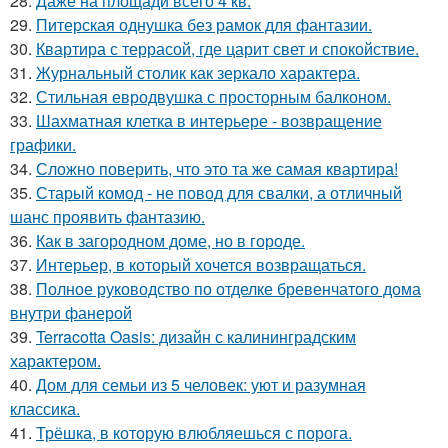
28.
Даже на площади всего 4 кв.
29.
Питерская однушка без рамок для фантазии.
30.
Квартира с террасой, где царит свет и спокойствие.
31.
Журнальный столик как зеркало характера.
32.
Стильная евродвушка с просторным балконом.
33.
Шахматная клетка в интерьере - возвращение
графики.
34.
Сложно поверить, что это та же самая квартира!
35.
Старый комод - не повод для свалки, а отличный
шанс проявить фантазию.
36.
Как в загородном доме, но в городе.
37.
Интерьер, в который хочется возвращаться.
38.
Полное руководство по отделке бревенчатого дома
внутри фанерой
39.
Terracotta Oasis: дизайн с калининградским
характером.
40.
Дом для семьи из 5 человек: уют и разумная
классика.
41.
Трёшка, в которую влюбляешься с порога.