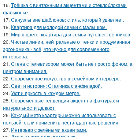
16.
Трёшка с винтажными акцентами и стеклоблоками
фальконье.
17.
Санузлы вне шаблонов: стиль, который удивляет.
18.
Квартира для молодой семьи с малышом.
19.
Мир в цвете: квартира для семьи путешественников.
20.
Чистые линии, нейтральные оттенки и продуманная
эргономика - всё, что нужно для современного
интерьера.
21.
Стена с телевизором может быть не просто фоном, а
центром внимания.
22.
Современное искусство в семейном интерьере.
23.
Свет и история: Сталинка с анфиладой.
24.
Уют и яркость в каждом метре.
25.
Современные тенденции акцент на фактурах и
натуральности делают.
26.
Каждый метр квартиры можно использовать с
пользой, если применить нестандартные решения.
27.
Интерьер с зелёными акцентами.