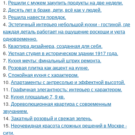
1.
Решили с мужем закупить продукты на две недели.
2.
Десять лет в браке, дети, всё как у людей.
3.
Решила навести порядок.
4.
Эстетичный интерьер небольшой кухни - гостиной, где
каждая деталь работает на ощущение роскоши и уюта
одновременно.
5.
Квартира дизайнера, созданная для себя.
6.
Уютная студия в историческом здании 1917 года.
7.
Кухня мечты: финальный штрих ремонта.
8.
Розовая плитка как акцент на кухне.
9.
Спокойная кухня с характером.
10.
Апартаменты с антресолью и эффектной высотой.
11.
Графичная элегантность: интерьер с характером.
12.
Кухня площадью 7, 9 кв.
13.
Дореволюционная квартира с современным
звучанием.
14.
Закатный розовый и свежая зелень.
15.
Неочевидная красота сложных решений в Москве -
сити.