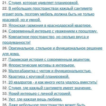
21.
Студия, которая удивляет планировкой.
22.
В небольших пространствах каждый сантиметр
играет роль, поэтому мебель должна быть не только
красивой, но и умной.
23.
Японская гармония в краснодарской квартире.
24.
Современный интерьер с уважением к прошлому.
25.
Компактное пространство, но сколько вкуса и
продуманности!
26.
Оригинальное, стильное и функциональное решение
для дома.
27.
Парижская история с современным акцентом.
28.
Флористические мотивы в интерьере.
29.
Малогабаритка с уютом и функциональностью.
30.
Квартира с круговой планировкой.
31.
20 квадратов - и как много уюта удалось вместить!
32.
Студия, где каждый сантиметр имеет значение.
33.
Яркий интерьер с личной историей.
34.
Уют, где каждая вещь любима.
35.
Даже небольшое пространство может быть