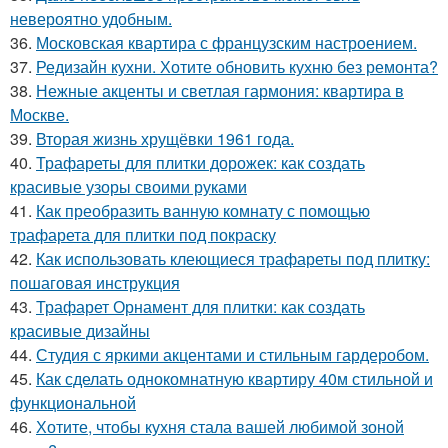
невероятно удобным.
36.
Московская квартира с французским настроением.
37.
Редизайн кухни. Хотите обновить кухню без ремонта?
38.
Нежные акценты и светлая гармония: квартира в
Москве.
39.
Вторая жизнь хрущёвки 1961 года.
40.
Трафареты для плитки дорожек: как создать
красивые узоры своими руками
41.
Как преобразить ванную комнату с помощью
трафарета для плитки под покраску
42.
Как использовать клеющиеся трафареты под плитку:
пошаговая инструкция
43.
Трафарет Орнамент для плитки: как создать
красивые дизайны
44.
Студия с яркими акцентами и стильным гардеробом.
45.
Как сделать однокомнатную квартиру 40м стильной и
функциональной
46.
Хотите, чтобы кухня стала вашей любимой зоной